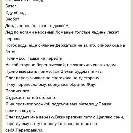
Батог .
Иду вброд.
Знобит.
Дождь перешёл в снег с дождём.
Лёд по ногами неровный.Ломаные толстые льдины лежат
неровно.
Поток воды ещё сильнее.Держаться не за что, опираяюсь на
батог.
Понимаю, Пашке не перейти.
На той стороне берег высокий, не заскочить снегоходом.
Нужно выезжать прямо.Там 2 ёлки.Будем пилить.
Олег перескакивает на снегоходе на ту сторону.
Пилу перенесла ему, вернулась обратно.Жду.
Пропилился.
Отдыхает на той стороне.
Я на противоположной подталкиваю Метелицу.Пашка
садится внутрь.
Олег кидает мне верёвку.Вяжу крепкую петлю.Цепляю сани,
верёвку ему на ту сторону.Толкаю, он тянет на
себя.Переправили.