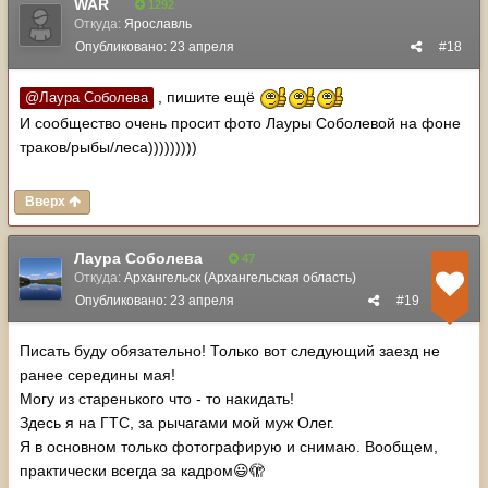
WAR
1292
Откуда:
Ярославль
Опубликовано:
23 апреля
#18
, пишите ещё
@Лаура Соболева
И сообщество очень просит фото Лауры Соболевой на фоне
траков/рыбы/леса)))))))))
Вверх
Лаура Соболева
47
Откуда:
Архангельск (Архангельская область)
Опубликовано:
23 апреля
#19
Писать буду обязательно! Только вот следующий заезд не
ранее середины мая!
Могу из старенького что - то накидать!
Здесь я на ГТС, за рычагами мой муж Олег.
Я в основном только фотографирую и снимаю. Вообщем,
практически всегда за кадром
🫣
😃