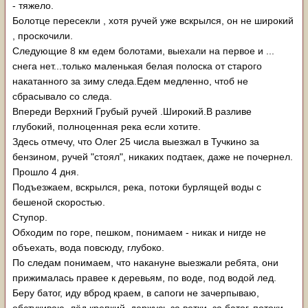
- тяжело.
Болотце пересекли , хотя ручей уже вскрылся, он не широкий
, проскочили.
Следующие 8 км едем болотами, выехали на первое и ...
снега нет...только маленькая белая полоска от старого
накатанного за зиму следа.Едем медленно, чтоб не
сбрасывало со следа.
Впереди Верхний Грубый ручей .Широкий.В разливе
глубокий, полноценная река если хотите.
Здесь отмечу, что Олег 25 числа выезжал в Тучкино за
бензином, ручей "стоял", никаких подтаек, даже не почернел.
Прошло 4 дня.
Подъезжаем, вскрылся, река, потоки бурлящей воды с
бешеной скоростью.
Ступор.
Обходим по горе, пешком, понимаем - никак и нигде не
объехать, вода повсюду, глубоко.
По следам понимаем, что накануне выезжали ребята, они
прижималась правее к деревьям, по воде, под водой лед.
Беру батог, иду вброд краем, в сапоги не зачерпываю,