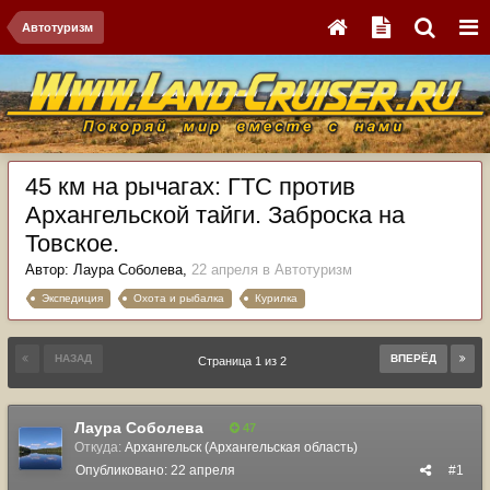
Автотуризм
45 км на рычагах: ГТС против
Архангельской тайги. Заброска на
Товское.
Автор:
Лаура Соболева
,
22 апреля
в
Автотуризм
Экспедиция
Охота и рыбалка
Курилка
НАЗАД
ВПЕРЁД
Страница 1 из 2
Лаура Соболева
47
Откуда:
Архангельск (Архангельская область)
Опубликовано:
22 апреля
#1