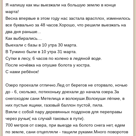
Я напишу как мы выезжали на большую землю в конце
марта!
Весна впервые в этом году нас застала врасплох, изменилось
все буквально за 48 часов.Хорошо, что решили выезжать на
два дня раньше...
Как выбирались....
Выехали с базы в 10 утра 30 марта.
В Тучкино были в 10 утра 31 марта.
Сутки в лесу, 6 часов по колено в ледяной воде.
После ночёвка на опушке болота у костра.
С нами ребёнок!
Озеро проехали отлично.Лед от берегов не оторвало, ночью
до - 6, скользко, потихоньку доехали до начала озера.За
снегоходом сани Метелица и волокуши.Волокуши лёгкие, в
них пустые ящики, газовый баллон пустой, пила.
Взяли с собой пару деревянных поддонов для переправы
через ручьи( на случай таковых в пути).
700 метров от озера, при выезде на болото снега нет, едем
по земле, сани отцепляли - тащили руками.Много поворотов