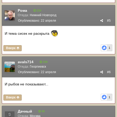
Рома
234
Откуда:
Нижний Новгород
Опубликовано:
22 апреля
#5
И тема сисек не раскрыта
Вверх
1
avals714
339
Откуда:
Георгиевск
Опубликовано:
22 апреля
#6
И рыбов не показывают...
Вверх
1
Дачный
49
Откуда:
Москва