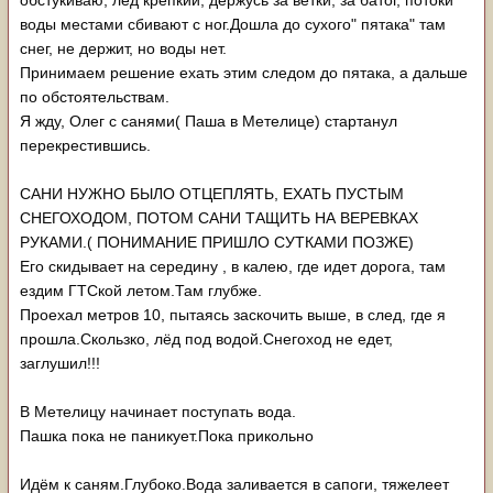
обстукиваю, лёд крепкий, держусь за ветки, за батог, потоки
воды местами сбивают с ног.Дошла до сухого" пятака" там
снег, не держит, но воды нет.
Принимаем решение ехать этим следом до пятака, а дальше
по обстоятельствам.
Я жду, Олег с санями( Паша в Метелице) стартанул
перекрестившись.
САНИ НУЖНО БЫЛО ОТЦЕПЛЯТЬ, ЕХАТЬ ПУСТЫМ
СНЕГОХОДОМ, ПОТОМ САНИ ТАЩИТЬ НА ВЕРЕВКАХ
РУКАМИ.( ПОНИМАНИЕ ПРИШЛО СУТКАМИ ПОЗЖЕ)
Его скидывает на середину , в калею, где идет дорога, там
ездим ГТСкой летом.Там глубже.
Проехал метров 10, пытаясь заскочить выше, в след, где я
прошла.Скользко, лёд под водой.Снегоход не едет,
заглушил!!!
В Метелицу начинает поступать вода.
Пашка пока не паникует.Пока прикольно
Идём к саням.Глубоко.Вода заливается в сапоги, тяжелеет