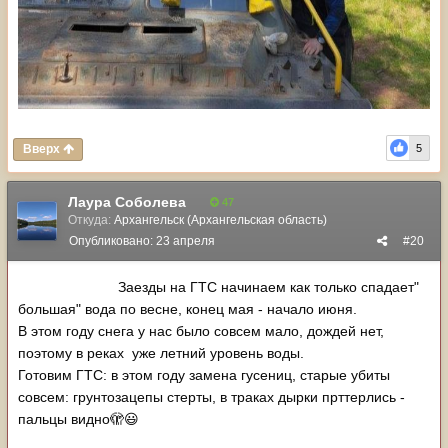
Вверх
5
Лаура Соболева
47
Откуда:
Архангельск (Архангельская область)
Опубликовано:
23 апреля
#20
Заезды на ГТС начинаем как только спадает"
большая" вода по весне, конец мая - начало июня.
В этом году снега у нас было совсем мало, дождей нет,
поэтому в реках уже летний уровень воды.
Готовим ГТС: в этом году замена гусениц, старые убиты
совсем: грунтозацепы стерты, в траках дырки прттерлись -
пальцы видно🫣
😃