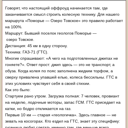
Говорят, что настоящий оффроуд начинается там, где
заканчивается смысл строить колесную технику. Для нашего
маршрута «Поморье — Озеро Товское» это правило работает
на 100%.
Маршрут: Бывший поселок геологов Поморье —
озеро Товское.
Дистанция: 45 км в одну сторону.
Техника: ГАЗ-71 (ГТС).
Многие спрашивают: «А чего на подготовленных джипах не
гоняете?». Ответ прост: джип здесь — это не транспорт, а
обуза. Когда колея по пояс заполнена жидким торфом, а
сверху привалена упавшей елью, колеса бессильны. ГТС в
этих условиях чувствует себя в своей стихии.
Как это было:
Стартуем рано утром. Загрузка полная: 7 человек, провиант
на неделю, лодочные моторы, запас ГСМ. ГТС приседает на
катки, но бодро откликается на газ.
Первые 10 км — старая «геологичка». Здесь главное — не
зевать на косогорах. Кто ездил на ГТС, знает эту специфику:
гусеница любит слетать именно там, где меньше всего