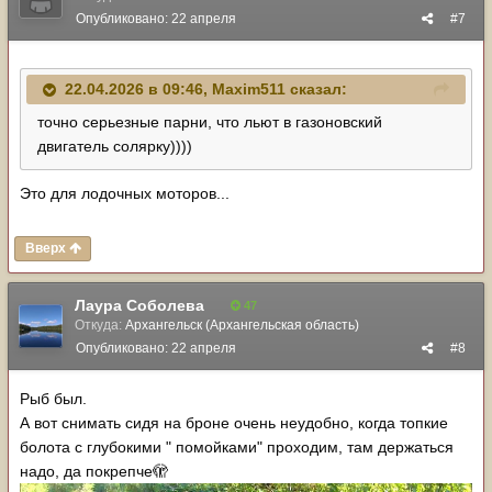
Опубликовано:
22 апреля
#7
22.04.2026 в 09:46,
Maxim511
сказал:
точно серьезные парни, что льют в газоновский
двигатель солярку))))
Это для лодочных моторов...
Вверх
Лаура Соболева
47
Откуда:
Архангельск (Архангельская область)
Опубликовано:
22 апреля
#8
Рыб был.
А вот снимать сидя на броне очень неудобно, когда топкие
болота с глубокими " помойками" проходим, там держаться
надо, да покрепче🫣