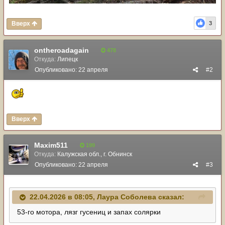
Вверх
3
ontheroadagain
478
Откуда:
Липецк
Опубликовано:
22 апреля
#2
Вверх
Maxim511
199
Откуда:
Калужская обл., г. Обнинск
Опубликовано:
22 апреля
#3
22.04.2026 в 08:05,
Лаура Соболева
сказал:
53-го мотора, лязг гусениц и запах солярки