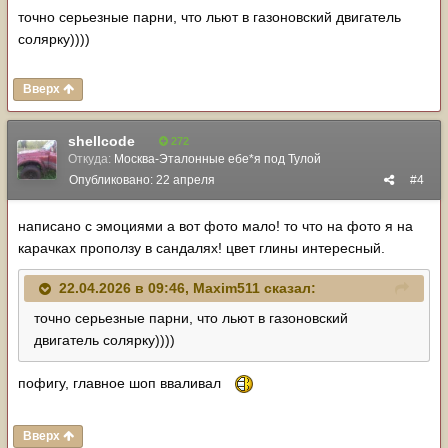
точно серьезные парни, что льют в газоновский двигатель
солярку))))
Вверх
shellcode
272
Откуда:
Москва-Эталонные ебе*я под Тулой
Опубликовано:
22 апреля
#4
написано с эмоциями а вот фото мало! то что на фото я на
карачках проползу в сандалях! цвет глины интересный.
22.04.2026 в 09:46,
Maxim511
сказал:
точно серьезные парни, что льют в газоновский
двигатель солярку))))
пофигу, главное шоп вваливал
Вверх