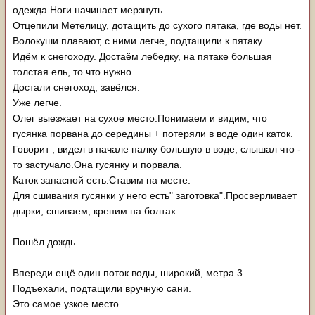
одежда.Ноги начинает мерзнуть.
Отцепили Метелицу, дотащить до сухого пятака, где воды нет.
Волокуши плавают, с ними легче, подтащили к пятаку.
Идём к снегоходу. Достаём лебедку, на пятаке большая
толстая ель, то что нужно.
Достали снегоход, завёлся.
Уже легче.
Олег выезжает на сухое место.Понимаем и видим, что
гусянка порвана до середины + потеряли в воде один каток.
Говорит , видел в начале палку большую в воде, слышал что -
то застучало.Она гусянку и порвала.
Каток запасной есть.Ставим на месте.
Для сшивания гусянки у него есть" заготовка".Просверливает
дырки, сшиваем, крепим на болтах.
Пошёл дождь.
Впереди ещё один поток воды, широкий, метра 3.
Подъехали, подтащили вручную сани.
Это самое узкое место.