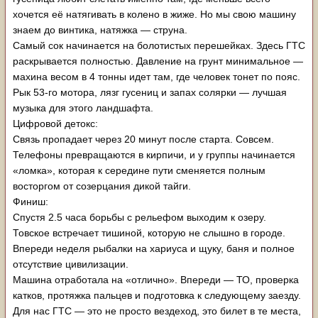
хочется её натягивать в колено в жиже. Но мы свою машину
знаем до винтика, натяжка — струна.
Самый сок начинается на болотистых перешейках. Здесь ГТС
раскрывается полностью. Давление на грунт минимальное —
махина весом в 4 тонны идет там, где человек тонет по пояс.
Рык 53-го мотора, лязг гусениц и запах солярки — лучшая
музыка для этого ландшафта.
Цифровой детокс:
Связь пропадает через 20 минут после старта. Совсем.
Телефоны превращаются в кирпичи, и у группы начинается
«ломка», которая к середине пути сменяется полным
восторгом от созерцания дикой тайги.
Финиш:
Спустя 2.5 часа борьбы с рельефом выходим к озеру.
Товское встречает тишиной, которую не слышно в городе.
Впереди неделя рыбалки на хариуса и щуку, баня и полное
отсутствие цивилизации.
Машина отработала на «отлично». Впереди — ТО, проверка
катков, протяжка пальцев и подготовка к следующему заезду.
Для нас ГТС — это не просто вездеход, это билет в те места,