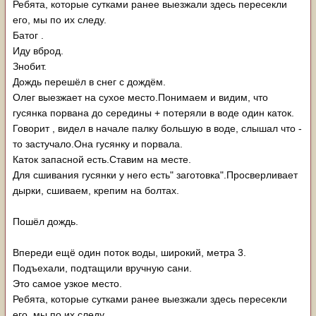
Ребята, которые сутками ранее выезжали здесь пересекли
его, мы по их следу.
Батог .
Иду вброд.
Знобит.
Дождь перешёл в снег с дождём.
Олег выезжает на сухое место.Понимаем и видим, что
гусянка порвана до середины + потеряли в воде один каток.
Говорит , видел в начале палку большую в воде, слышал что -
то застучало.Она гусянку и порвала.
Каток запасной есть.Ставим на месте.
Для сшивания гусянки у него есть" заготовка".Просверливает
дырки, сшиваем, крепим на болтах.
Пошёл дождь.
Впереди ещё один поток воды, широкий, метра 3.
Подъехали, подтащили вручную сани.
Это самое узкое место.
Ребята, которые сутками ранее выезжали здесь пересекли
его, мы по их следу.