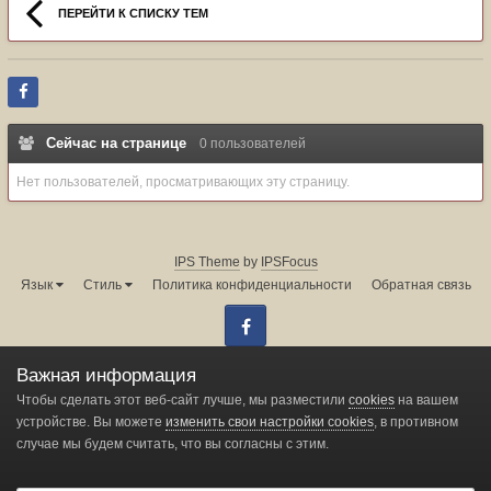
ПЕРЕЙТИ К СПИСКУ ТЕМ
Сейчас на странице
0 пользователей
Нет пользователей, просматривающих эту страницу.
IPS Theme
by
IPSFocus
Язык
Стиль
Политика конфиденциальности
Обратная связь
Facebook
Администрация форума:
info@land-cruiser.ru
Важная информация
Powered by Invision Community
Чтобы сделать этот веб-сайт лучше, мы разместили
cookies
на вашем
устройстве. Вы можете
изменить свои настройки cookies
, в противном
случае мы будем считать, что вы согласны с этим.
Change privacy settings