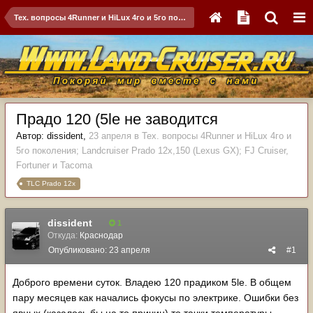
Тех. вопросы 4Runner и HiLux 4го и 5го поколения; Landсruiser Prado 12x,150 (Lexus GX); FJ Cruiser, Fortuner и Tacoma
Прадо 120 (5le не заводится
Автор:
dissident
,
23 апреля
в
Тех. вопросы 4Runner и HiLux 4го и
5го поколения; Landсruiser Prado 12x,150 (Lexus GX); FJ Cruiser,
Fortuner и Tacoma
TLC Prado 12x
dissident
1
Откуда:
Краснодар
Опубликовано:
23 апреля
#1
Доброго времени суток. Владею 120 прадиком 5le. В общем
пару месяцев как начались фокусы по электрике. Ошибки без