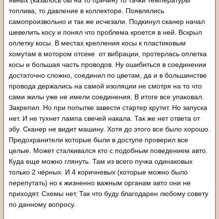
явных (казалось бы на то причин) то тачки температуры
топлива, то давление в коллекторе. Появлялись
самопроизвольно и так же исчезали. Подкинул сканер начал
шевелить косу и понял что проблема кроется в ней. Вскрыл
оплетку косы. В местах крепления косы к пластиковым
хомутам в мотором отсеке от вибрации, протерлась оплетка
косы и большая часть проводов. Ну ошибиться в соединении
достаточно сложно, соединил по цветам, да и в большинстве
провода держались на самой изоляции не смотря на то что
сами жилы уже не имели соединения. В итоге все упаковал.
Закрепил. Но при попытке завести стартер крутит. Но запуска
нет. И не тухнет лампа свечей накала. Так же нет ответа от
эбу. Сканер не видит машину. Хотя до этого все было хорошо.
Предохранители которые были в доступе проверил все
целые. Может сталкивался кто с подобным поведением авто.
Куда еще можно глянуть. Там из всего пучка одинаковых
только 2 чёрных. И 4 коричневых (которые можно было
перепутать) но к жизненно важным органам авто они не
приходят. Схемы нет. Так что буду благодарен любому совету
по данному вопросу.