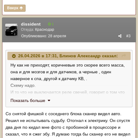
Вверх
dissident
1
Откуда:
Краснодар
Опубликовано:
28 апреля
#3
26.04.2026 в 17:31,
Блинов Александр
сказал:
Ну как не приходят, коричневые это скорее всего масса,
она и для мозгов и для датчиков, а черные , один
наверное к спа, другой к датчику КВ, .
Схему надо.
И то что не выключается реле свечей, говорит о том что
что то там напутали
Показать больше
Со снятой фишкой с соседнего блока сканер видел авто.
Решил не испытывать судьбу. Отогнал к электрику. Он спустя
два дня по кидал мне фото с пробоиной в процессоре и
сказал, что я сжег эбу. Я думаю тогда бы сканер его не видел