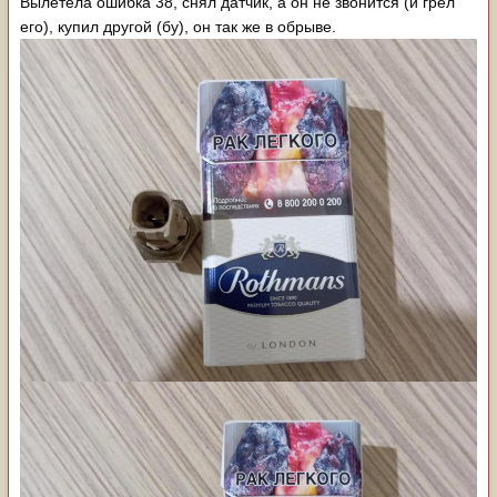
Вылетела ошибка 38, снял датчик, а он не звонится (и грел
его), купил другой (бу), он так же в обрыве.