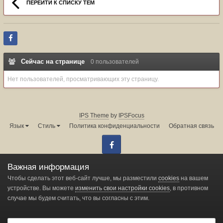
ПЕРЕЙТИ К СПИСКУ ТЕМ
Сейчас на странице
0 пользователей
Нет пользователей, просматривающих эту страницу.
IPS Theme
by
IPSFocus
Язык
Стиль
Политика конфиденциальности
Обратная связь
Facebook
Администрация форума:
info@land-cruiser.ru
Важная информация
Powered by Invision Community
Чтобы сделать этот веб-сайт лучше, мы разместили
cookies
на вашем
устройстве. Вы можете
изменить свои настройки cookies
, в противном
случае мы будем считать, что вы согласны с этим.
Change privacy settings