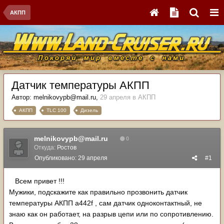
АКПП
Датчик температуры АКПП
Автор:
melnikovypb@mail.ru
,
29 апреля
в
АКПП
АКПП
TLC 100
Дизель
melnikovypb@mail.ru
0
Откуда:
Ростов
Опубликовано:
29 апреля
#1
Всем привет !!!
Мужики, подскажите как правильно прозвонить датчик
температуры АКПП a442f , сам датчик одноконтактный, не
знаю как он работает, на разрыв цепи или по сопротивлению.