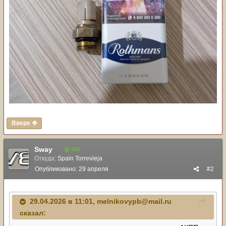
Вверх
Sway
434
Откуда:
Spain Torrevieja
Опубликовано:
29 апреля
#2
29.04.2026 в 11:01,
melnikovypb@mail.ru
сказал: