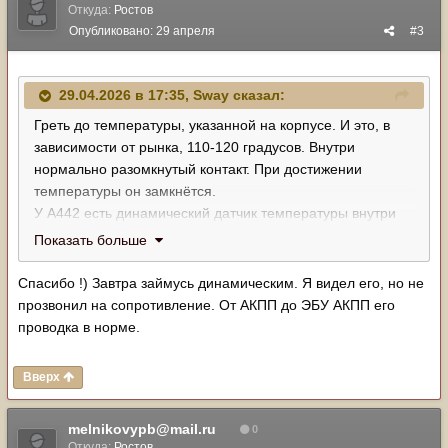
Откуда:
Ростов
Опубликовано:
29 апреля
#3
29.04.2026 в 17:35,
Sway
сказал:
Греть до температуры, указанной на корпусе. И это, в
зависимости от рынка, 110-120 градусов. Внутри
нормально разомкнутый контакт. При достижении
температуры он замкнётся.
У A442 есть динамический датчик температуры внутри
корпуса агрегата, смотрите его подключение.
Показать больше
Спасибо !) Завтра займусь динамическим. Я видел его, но не
прозвонил на сопротивление. От АКПП до ЭБУ АКПП его
проводка в норме.
Вверх
melnikovypb@mail.ru
0
Откуда:
Ростов