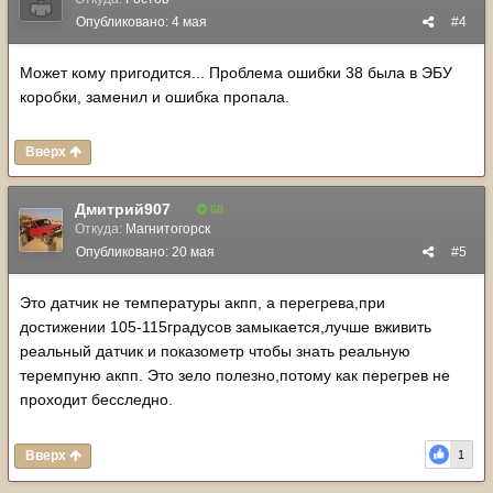
Опубликовано:
4 мая
#4
Может кому пригодится... Проблема ошибки 38 была в ЭБУ
коробки, заменил и ошибка пропала.
Вверх
Дмитрий907
68
Откуда:
Магнитогорск
Опубликовано:
20 мая
#5
Это датчик не температуры акпп, а перегрева,при
достижении 105-115градусов замыкается,лучше вживить
реальный датчик и показометр чтобы знать реальную
теремпуню акпп. Это зело полезно,потому как перегрев не
проходит бесследно.
Вверх
1