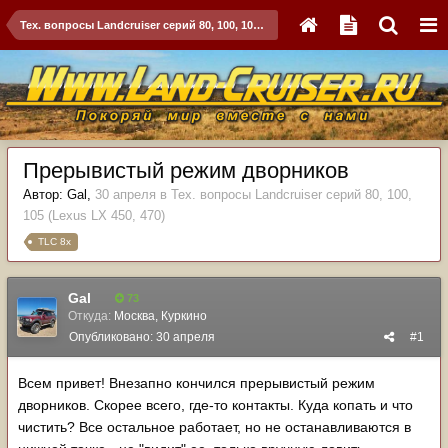
Тех. вопросы Landcruiser серий 80, 100, 105 (Lexus LX 450, 470)
Прерывистый режим дворников
Автор:
Gal
,
30 апреля
в
Тех. вопросы Landcruiser серий 80, 100,
105 (Lexus LX 450, 470)
TLC 8x
Gal
73
Откуда:
Москва, Куркино
Опубликовано:
30 апреля
#1
Всем привет! Внезапно кончился прерывистый режим
дворников. Скорее всего, где-то контакты. Куда копать и что
чистить? Все остальное работает, но не останавливаются в