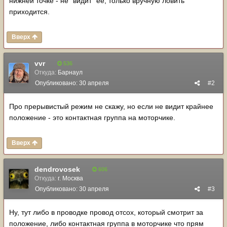
нижней точке - не "видит" ее, только вручную ловить
приходится.
Вверх
vvr
536
Откуда:
Барнаул
Опубликовано:
30 апреля
#2
Про прерывистый режим не скажу, но если не видит крайнее
положение - это контактная группа на моторчике.
Вверх
dendrovosek
606
Откуда:
г. Москва
Опубликовано:
30 апреля
#3
Ну, тут либо в проводке провод отсох, который смотрит за
положение, либо контактная группа в моторчике что прям