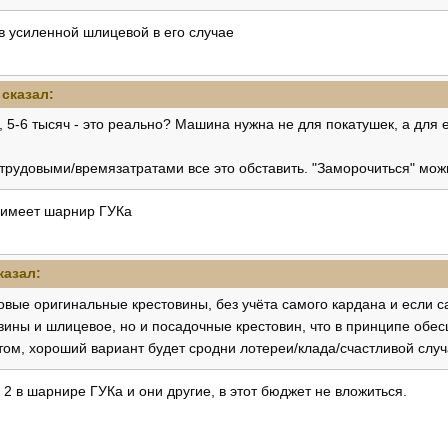
в усиленной шлицевой в его случае
сказал:
, 5-6 тысяч - это реально? Машина нужна не для покатушек, а для 
рудовыми/времязатратами все это обставить. "Заморочиться" можн
 имеет шарнир ГУКа
казал:
новые оригинальные крестовины, без учёта самого кардана и если са
вины и шлицевое, но и посадочные крестовин, что в принципе обес
том, хороший вариант будет сродни лотереи/клада/счастливой случ
и 2 в шарнире ГУКа и они другие, в этот бюджет не вложиться.