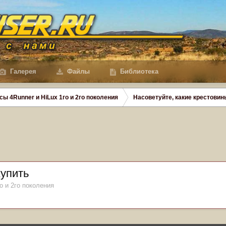
Галерея
Файлы
Библиотека
сы 4Runner и HiLux 1го и 2го поколения
Насоветуйте, какие крестовин
купить
о и 2го поколения