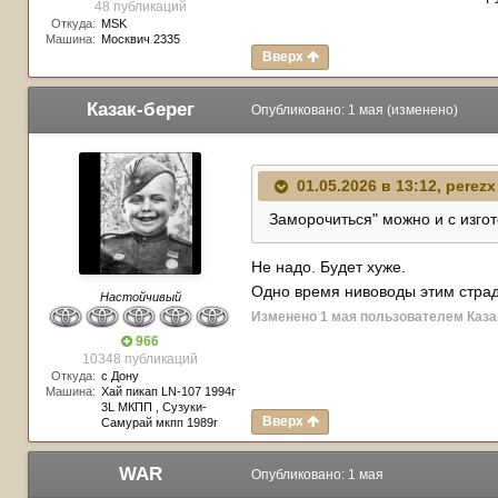
48 публикаций
Откуда:
MSK
Машина:
Москвич 2335
Вверх
Казак-берег
Опубликовано:
1 мая
(изменено)
01.05.2026 в 13:12,
perezx
Заморочиться" можно и с изго
Не надо. Будет хуже.
Одно время нивоводы этим страд
Настойчивый
Изменено
1 мая
пользователем Каза
966
10348 публикаций
Откуда:
с Дону
Машина:
Хай пикап LN-107 1994г
3L МКПП , Сузуки-
Вверх
Самурай мкпп 1989г
WAR
Опубликовано:
1 мая