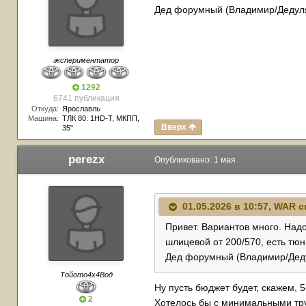
Дед форумный (Владимир/Дедуля 
экспериментатор
1292
6741 публикация
Откуда:
Ярославль
Машина:
TЛК 80: 1HD-T, МКПП,
Вверх
35"
perezx
Опубликовано:
1 мая
01.05.2026 в 10:57,
WAR
с
Привет. Вариантов много. Над
шлицевой от 200/570, есть тю
Дед форумный (Владимир/Дедул
Тойото4х4Вод
Ну пусть бюджет будет, скажем, 
2
Хотелось бы с минимальными тру