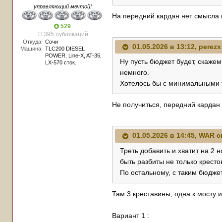
управляющий мечтой!
На передний кардан нет смысла 
529
11395 публикаций
Откуда:
Сочи
01.05.2026 в 13:12,
perezx
Машина:
TLC200 DIESEL
POWER, Line-X, AT-35,
Ну пусть бюджет будет, скажем
LX-570 сток.
немного.
Хотелось бы с минимальными т
Не получиться, передний кардан
01.05.2026 в 14:45,
WAR
с
Треть добавить и хватит на 2 
быть разбиты не только кресто
По остальному, с таким бюдже
Там 3 креставины, одна к мосту 
Вариант 1
: