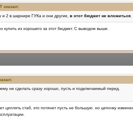
eT
сказал:
у и 2 в шарнире ГУКа и они другие,
в этот бюджет не вложиться
.
о купить из хорошего за этот бюджет. С выводом выше.
казал:
чему не сделать сразу хорошо, пусть и подключаемый перед.
т цеплять стаб, это потянет пусть не большую. но цепочку измене
эксплуатации.