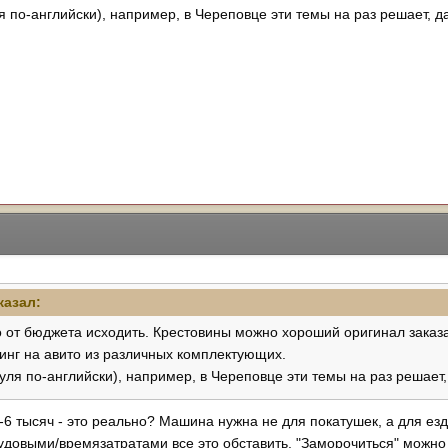
по-английски), например, в Череповце эти темы на раз решает, д
казал:
о от бюджета исходить. Крестовины можно хороший оригинал заказ
нинг на авито из различных комплектующих.
я по-английски), например, в Череповце эти темы на раз решает,
5-6 тысяч - это реально? Машина нужна не для покатушек, а для ез
довыми/времязатратами все это обставить. "Заморочиться" можно и