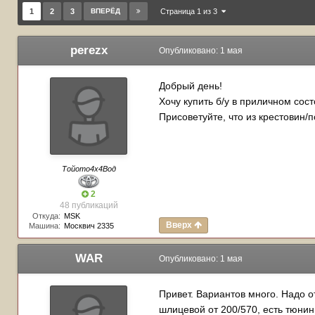
1
2
3
ВПЕРЁД
Страница 1 из 3
perezx
Опубликовано:
1 мая
Добрый день!
Хочу купить б/у в приличном сос
Присоветуйте, что из крестовин/п
Тойото4х4Вод
2
48 публикаций
Откуда:
MSK
Вверх
Машина:
Москвич 2335
WAR
Опубликовано:
1 мая
Привет. Вариантов много. Надо 
шлицевой от 200/570, есть тюнин