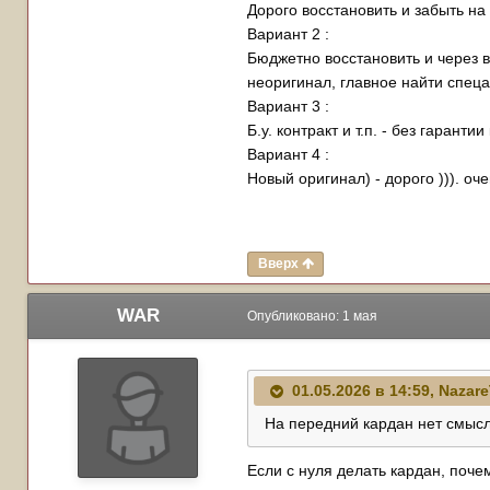
Дорого восстановить и забыть на
Вариант 2
:
Бюджетно восстановить и через в
неоригинал, главное найти спеца
Вариант 3
:
Б.у. контракт и т.п. - без гаранти
Вариант 4
:
Новый оригинал) - дорого ))). оче
Вверх
WAR
Опубликовано:
1 мая
01.05.2026 в 14:59,
Nazar
На передний кардан нет смысл
Если с нуля делать кардан, поче