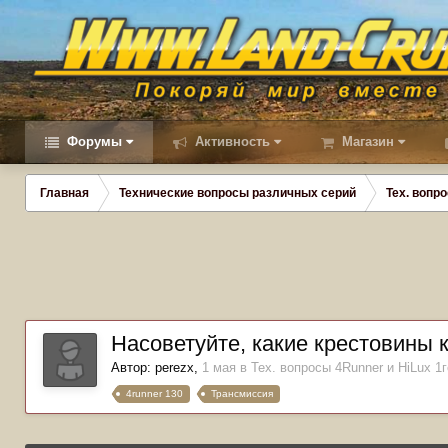
Форумы
Активность
Магазин
Главная
Технические вопросы различных серий
Тех. вопро
Насоветуйте, какие крестовины 
Автор:
perezx
,
1 мая
в
Тех. вопросы 4Runner и HiLux 1г
4runner 130
Трансмиссия