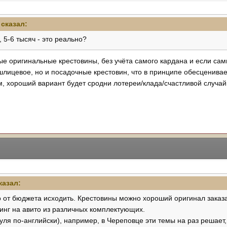
сказал:
 5-6 тысяч - это реально?
вые оригинальные крестовины, без учёта самого кардана и если сами
шлицевое, но и посадочные крестовин, что в принципе обесценивае
м, хороший вариант будет сродни лотереи/клада/счастливой случай
казал:
о от бюджета исходить. Крестовины можно хороший оригинал заказ
нинг на авито из различных комплектующих.
я по-английски), например, в Череповце эти темы на раз решает,