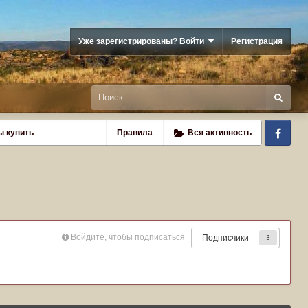
Уже зарегистрированы? Войти
Регистрация
Fa
ы купить
Правила
Вся активность
Войдите, чтобы подписаться
Подписчики
3