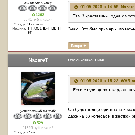
экспериментатор
01.05.2026 в 14:59,
Nazar
1292
Там 3 креставины, одна к мост
6741 публикация
Откуда:
Ярославль
Знаю. Это был пример - что можн
Машина:
TЛК 80: 1HD-T, МКПП,
35"
Вверх
NazareT
Опубликовано:
1 мая
01.05.2026 в 15:22,
WAR
с
Если с нуля делать кардан, по
Он будет толще оригинала и може
управляющий мечтой!
даже на 33 колесах и в жесткой 
529
11395 публикаций
Откуда:
Сочи