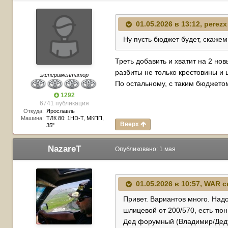
01.05.2026 в 13:12,
perezx
Ну пусть бюджет будет, скажем,
Треть добавить и хватит на 2 но
разбиты не только крестовины и 
экспериментатор
По остальному, с таким бюджето
1292
6741 публикация
Откуда:
Ярославль
Машина:
TЛК 80: 1HD-T, МКПП,
Вверх
35"
NazareT
Опубликовано:
1 мая
01.05.2026 в 10:57,
WAR
с
Привет. Вариантов много. Над
шлицевой от 200/570, есть тю
Дед форумный (Владимир/Дедул