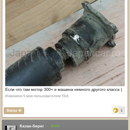
Если что там мотор 300+ и машина немного другого класса )
Изменено
5 мая
пользователем TDA
Вверх
1
Казак-берег
966