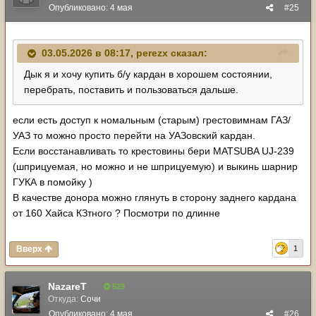
Опубликовано:
4 мая
#25
03.05.2026 в 08:17,
perezx
сказал:
Дык я и хочу купить б/у кардан в хорошем состоянии,
перебрать, поставить и пользоваться дальше.
если есть доступ к номальным (старым) грестовимнам ГАЗ/
УАЗ то можно просто перейти на УАЗовский кардан.
Если восстанавливать то крестовины бери MATSUBA UJ-239
(шприцуемая, но можно и не шприцуемую) и выкинь шарнир
ГУКА в помойку )
В качестве донора можно глянуть в сторону заднего кардана
от 160 Хайса КЗтного ? Посмотри по длинне
Вверх
1
NazareT
529
Откуда:
Сочи
Опубликовано:
4 мая
#26