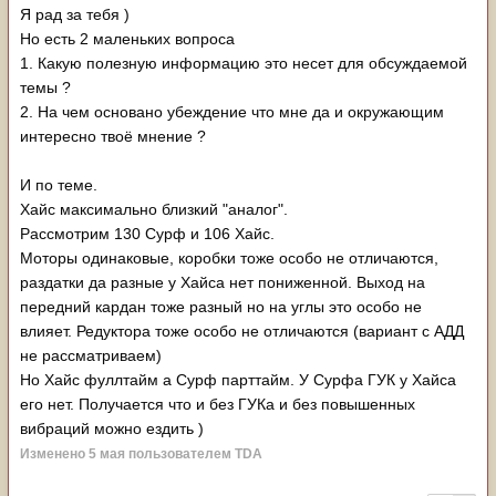
Я рад за тебя )
Но есть 2 маленьких вопроса
1. Какую полезную информацию это несет для обсуждаемой
темы ?
2. На чем основано убеждение что мне да и окружающим
интересно твоё мнение ?
И по теме.
Хайс максимально близкий "аналог".
Рассмотрим 130 Сурф и 106 Хайс.
Моторы одинаковые, коробки тоже особо не отличаются,
раздатки да разные у Хайса нет пониженной. Выход на
передний кардан тоже разный но на углы это особо не
влияет. Редуктора тоже особо не отличаются (вариант с АДД
не рассматриваем)
Но Хайс фуллтайм а Сурф парттайм. У Сурфа ГУК у Хайса
его нет. Получается что и без ГУКа и без повышенных
вибраций можно ездить )
Изменено
5 мая
пользователем TDA