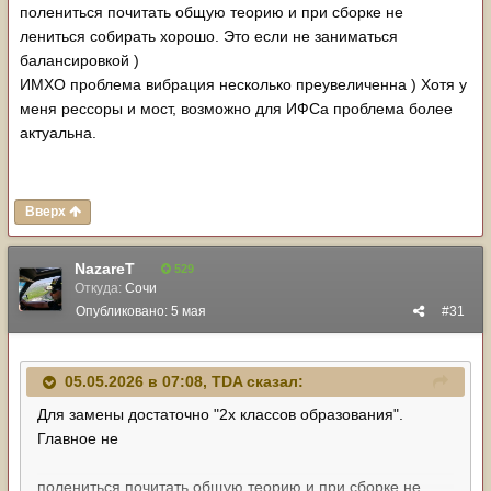
полениться почитать общую теорию и при сборке не
лениться собирать хорошо. Это если не заниматься
балансировкой )
ИМХО проблема вибрация несколько преувеличенна ) Хотя у
меня рессоры и мост, возможно для ИФСа проблема более
актуальна.
Вверх
NazareT
529
Откуда:
Сочи
Опубликовано:
5 мая
#31
05.05.2026 в 07:08,
TDA
сказал:
Для замены достаточно "2х классов образования".
Главное не
полениться почитать общую теорию и при сборке не