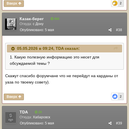
Вверх
2
Казак-берег
966
Откуда:
с Дону
Опубликовано:
5 мая
#38
05.05.2026 в 09:24,
TDA
сказал:
1. Какую полезную информацию это несет для
обсуждаемой темы ?
Скажут спасибо форумчане что не перейдут на карданы от
уаза по твоему совету).
Вверх
2
TDA
28
Откуда:
Хабаровск
Опубликовано:
5 мая
#39