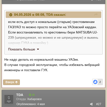
04.05.2026 в 08:08,
TDA
сказал:
если есть доступ к номальным (старым) грестовимнам
ГАЗ/УАЗ то можно просто перейти на УАЗовский кардан.
Если восстанавливать то крестовины бери MATSUBA UJ-
239 (шприцуемая, но можно и не шприцуемую) и выкинь
шарнир ГУКА в помойку )
В качестве донора можно глянуть в сторону заднего
Показать больше
кардана от 160 Хайса КЗтного ? Посмотри по длинне
Не надо делать из нормальной машины УАЗик.
В случае городской эксплуатации, чтобы избежать вибраций
инженеры и поставили ГУК.
Вверх
2
TDA
28
Откуда:
Хабаровск
Опубликовано:
4 мая
#27