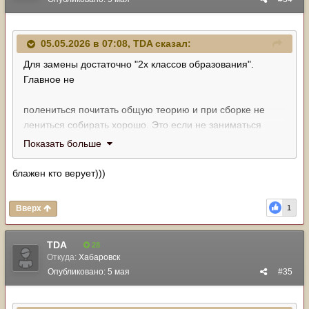
05.05.2026 в 07:08,
TDA
сказал:
Для замены достаточно "2х классов образования".
Главное не
полениться почитать общую теорию и при сборке не
лениться собирать хорошо. Это если не заниматься
балансировкой )
Показать больше
ИМХО проблема вибрация несколько преувеличенна )
Хотя у меня рессоры и мост, возможно для ИФСа
блажен кто верует)))
проблема более актуальна.
Вверх
1
TDA
28
Откуда:
Хабаровск
Опубликовано:
5 мая
#35