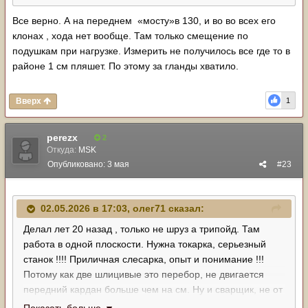
Все верно. А на переднем «мосту»в 130, и во во всех его
клонах , хода нет вообще. Там только смещение по
подушкам при нагрузке. Измерить не получилось все где то в
районе 1 см пляшет. По этому за гланды хватило.
Вверх
1
perezx
2
Откуда:
MSK
Опубликовано:
3 мая
#23
02.05.2026 в 17:03,
олег71
сказал:
Делал лет 20 назад , только не шруз а трипойд. Там
работа в одной плоскости. Нужна токарка, серьезный
станок !!!! Приличная слесарка, опыт и понимание !!!
Потому как две шлицивые это перебор, не двигается
передний кардан больше чем на см. Ну и сварщик, не от
бога но с знаниями где нельзя перегреть и перекосить за