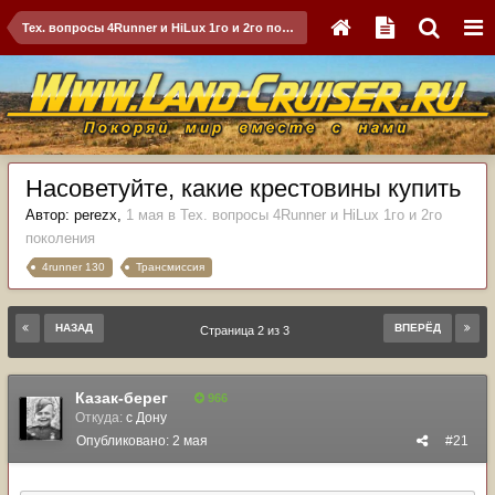
Тех. вопросы 4Runner и HiLux 1го и 2го поколения
Насоветуйте, какие крестовины купить
Автор:
perezx
,
1 мая
в
Тех. вопросы 4Runner и HiLux 1го и 2го
поколения
4runner 130
Трансмиссия
НАЗАД
ВПЕРЁД
Страница 2 из 3
Казак-берег
966
Откуда:
с Дону
Опубликовано:
2 мая
#21