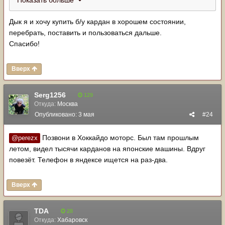
Показать больше
счет швов. Не долго, дорого, и главное!!! Не
ремонтопригодно без спецов. Чел кому сделал,
Дык я и хочу купить б/у кардан в хорошем состоянии,
прокатал без проблем много лет, но! Его максимум это
перебрать, поставить и пользоваться дальше.
грунтовые дороги и шоссе. Никакого офроуда.
Спасибо!
Настоятельно рекомендую восстановить как было , либо
купит. Б/у ,прошприцевать и пользоваться дальше.
Вверх
Serg1256
129
Откуда:
Москва
Опубликовано:
3 мая
#24
Позвони в Хоккайдо моторс. Был там прошлым
@perezx
летом, видел тысячи карданов на японские машины. Вдруг
повезёт. Телефон в яндексе ищется на раз-два.
Вверх
TDA
28
Откуда:
Хабаровск