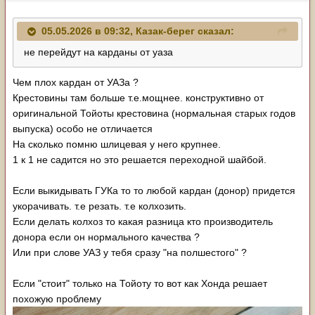
05.05.2026 в 09:32,
Казак-берег
сказал:
не перейдут на карданы от уаза
Чем плох кардан от УАЗа ?
Крестовины там больше т.е.мощнее. конструктивно от
оригинальной Тойоты крестовина (нормальная старых годов
выпуска) особо не отличается
На сколько помню шлицевая у него крупнее.
1 к 1 не садится но это решается переходной шайбой.
Если выкидывать ГУКа то то любой кардан (донор) придется
укорачивать. т.е резать. т.е колхозить.
Если делать колхоз то какая разница кто производитель
донора если он нормального качества ?
Или при слове УАЗ у тебя сразу "на полшестого" ?
Если "стоит" только на Тойоту то вот как Хонда решает
похожую проблему