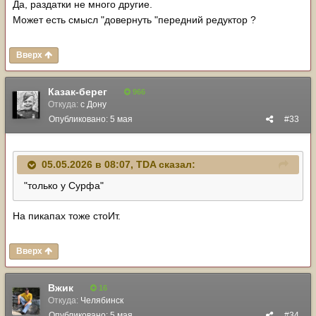
Да, раздатки не много другие.
Может есть смысл "довернуть "передний редуктор ?
Вверх
Казак-берег
966
Откуда:
с Дону
Опубликовано:
5 мая
#33
05.05.2026 в 08:07,
TDA
сказал:
"только у Сурфа"
На пикапах тоже стоИт.
Вверх
Вжик
16
Откуда:
Челябинск
Опубликовано:
5 мая
#34