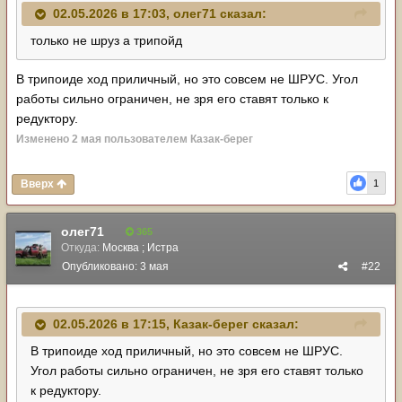
02.05.2026 в 17:03,
олег71
сказал:
только не шруз а трипойд
В трипоиде ход приличный, но это совсем не ШРУС. Угол
работы сильно ограничен, не зря его ставят только к
редуктору.
Изменено
2 мая
пользователем Казак-берег
Вверх
1
олег71
365
Откуда:
Москва ; Истра
Опубликовано:
3 мая
#22
02.05.2026 в 17:15,
Казак-берег
сказал:
В трипоиде ход приличный, но это совсем не ШРУС.
Угол работы сильно ограничен, не зря его ставят только
к редуктору.