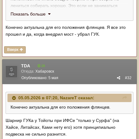
лениться собирать хорошо. Это если не заниматься
балансировкой )
Показать больше
ИМХО проблема вибрация несколько преувеличенна )
Хотя у меня рессоры и мост, возможно для ИФСа
Конечно актуальна для его положения флянцев. Я все это
проблема более актуальна.
прошел и да, когда внедрил мост - убрал ГУК.
Вверх
TDA
28
Откуда:
Хабаровск
Опубликовано:
5 мая
#32
05.05.2026 в 07:20,
NazareT
сказал:
Конечно актуальна для его положения флянцев.
Шарнир ГУКа у Тойоты при ИФСе "только у Сурфа" (на
Хайсе, Литайсах, Ками нету его) хотя принципиально
подвеска не сильно разнится.