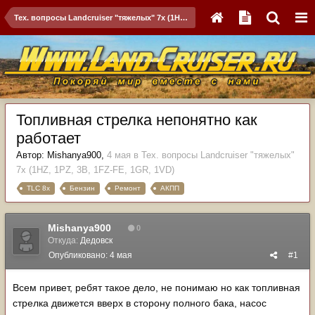
Тех. вопросы Landcruiser "тяжелых" 7x (1HZ, 1PZ, 3B, 1FZ-FE, 1GR, 1VD)
Топливная стрелка непонятно как
работает
Автор:
Mishanya900
,
4 мая
в
Тех. вопросы Landcruiser "тяжелых"
7x (1HZ, 1PZ, 3B, 1FZ-FE, 1GR, 1VD)
TLC 8x
Бензин
Ремонт
АКПП
Mishanya900
0
Откуда:
Дедовск
Опубликовано:
4 мая
#1
Всем привет, ребят такое дело, не понимаю но как топливная
стрелка движется вверх в сторону полного бака, насос