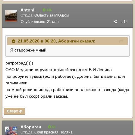
Antonii
136
Откуда:
Область за МКАДом
Опубликовано:
21 мая
#14
21.05.2026 в 06:20,
Абориген
сказал:
Я старорежимный.
ретроград)))))
ОАО Медикоинструментальный завод им.В.И.Ленина.
попробуйте тудыж (если работает). должны быть ванны для
гальваники
на моей родине иногда работники аналогичного завода (когда
уже не был ссср) брали заказы.
Вверх
Абориген
63
Откуда:
Сочи Красная Поляна