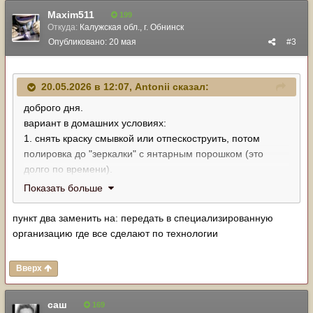
Maxim511
199
Откуда:
Калужская обл., г. Обнинск
Опубликовано:
20 мая
#3
20.05.2026 в 12:07,
Antonii
сказал:
доброго дня.
вариант в домашних условиях:
1. снять краску смывкой или отпескоструить, потом
полировка до "зеркалки" с янтарным порошком (это
долго по времени).
2. смывка, потом электролизом никель (курсу химии)
Показать больше
наносить. в нете есть и видео, и описание.
пункт два заменить на: передать в специализированную
организацию где все сделают по технологии
Вверх
саш
169