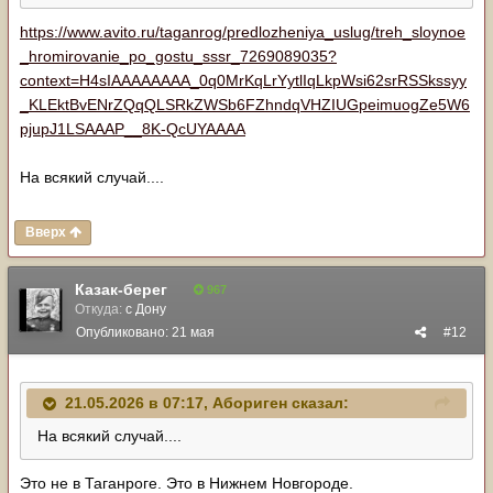
https://www.avito.ru/taganrog/predlozheniya_uslug/treh_sloynoe
_hromirovanie_po_gostu_sssr_7269089035?
context=H4sIAAAAAAAA_0q0MrKqLrYytlIqLkpWsi62srRSSkssyy
_KLEktBvENrZQqQLSRkZWSb6FZhndqVHZIUGpeimuogZe5W6
pjupJ1LSAAAP__8K-QcUYAAAA
На всякий случай....
Вверх
Казак-берег
967
Откуда:
с Дону
Опубликовано:
21 мая
#12
21.05.2026 в 07:17,
Абориген
сказал:
На всякий случай....
Это не в Таганроге. Это в Нижнем Новгороде.