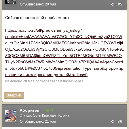
Опубликовано:
20 мая
#5
Сейчас с логистикой проблем нет.
https://m.avito.ru/all/predlozheniya_uslug?
context=H4sIAAAAAAAA_wGVAGr_YTo0OntzOjg6ImZyb21QYW
dlIjtzOjc6InN1Z2dlc3QiO3M6MTQ6Imhhc0V4dHJhUGFyYW1zIjti
OjE7czo2OiJzb3VyY2UiO3M6ODoib3JkaW5hcnkiO3M6NToieF9z
Z3QiO3M6NDA6IjdmOWFlZThiYmI5OTE2MGNmMTY0MWE4O
TUyN2RhOWMzZWRiMWY3MmQiO33ue7PJlQAAAA&geoCoord
s=55.755814%2C37.617635&presentationType=serp&q=хромир
ование и никелирование деталей&radius=0
Изменено
20 мая
пользователем Казак-берег
Вверх
Абориген
63
Откуда:
Сочи Красная Поляна
Опубликовано:
21 мая
#6