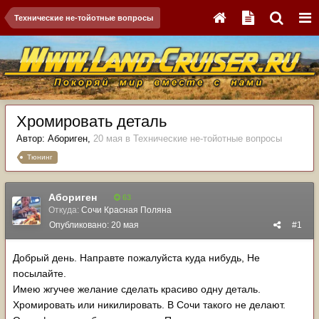
Технические не-тойотные вопросы
Хромировать деталь
Автор:
Абориген
,
20 мая
в
Технические не-тойотные вопросы
Тюнинг
Абориген
63
Откуда:
Сочи Красная Поляна
Опубликовано:
20 мая
#1
Добрый день. Направте пожалуйста куда нибудь, Не
посылайте.
Имею жгучее желание сделать красиво одну деталь.
Хромировать или никилировать. В Сочи такого не делают.