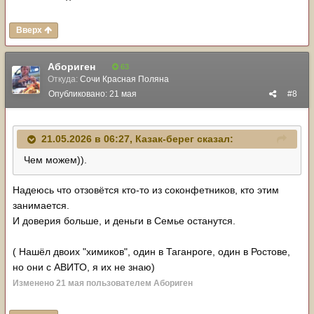
Вверх
Абориген
63
Откуда:
Сочи Красная Поляна
Опубликовано:
21 мая
#8
21.05.2026 в 06:27,
Казак-берег
сказал:
Чем можем)).
Надеюсь что отзовётся кто-то из соконфетников, кто этим
занимается.
И доверия больше, и деньги в Семье останутся.
( Нашёл двоих "химиков", один в Таганроге, один в Ростове,
но они с АВИТО, я их не знаю)
Изменено
21 мая
пользователем Абориген