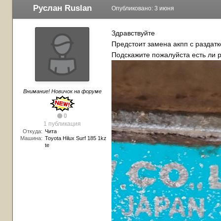
Руслан Ruslan
Опубликовано:
3 июня
Здравствуйте
Предстоит замена акпп с раздатко
Подскажите пожалуйста есть ли р
Внимание! Новичок на форуме
0
1 публикация
Откуда:
Чита
Машина:
Toyota Hilux Surf 185 1kz
te