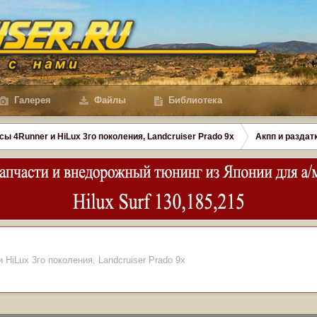
Галерея
Файлы
Библиотека
сы 4Runner и HiLux 3го поколения, Landсruiser Prado 9x
Акпп и раздатк
 HiLux 3го поколения, Landсruiser Prado 9x