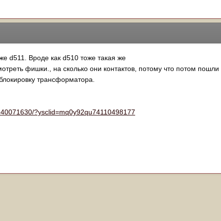
же d511. Вроде как d510 тоже такая же
отреть фишки., на сколько они контактов, потому что потом пошл
 блокировку трансформатора.
79940071630/?ysclid=mq0y92qu74110498177