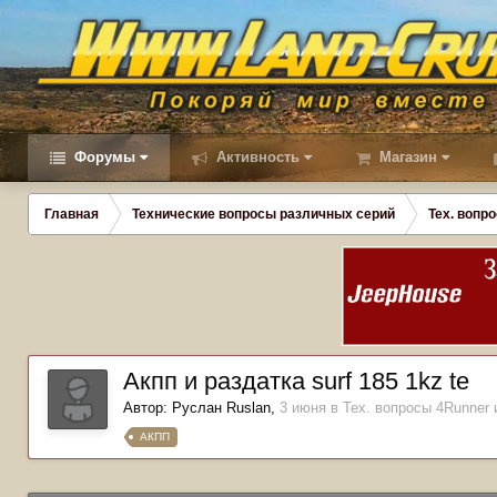
Форумы
Активность
Магазин
Главная
Технические вопросы различных серий
Тех. вопро
Акпп и раздатка surf 185 1kz te
Автор:
Руслан Ruslan
,
3 июня
в
Тех. вопросы 4Runner и
АКПП