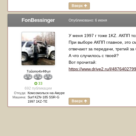
Вверх
FonBessinger
Опубликовано:
6 июня
У меня 1997 г тоже 1KZ. АКПП то
При выборе АКПП главное, это см
отвечают за передачи, третий за
А что случилось с твоей?
Вот прочитай:
https://www.drive2.ru/l/4876402
Тойото4х4Фил
33
692 публикации
Откуда:
Комсомольск-на-Амуре
Машина:
Surf KZN-185 SSR-G
Вверх
1997 1KZ-TE