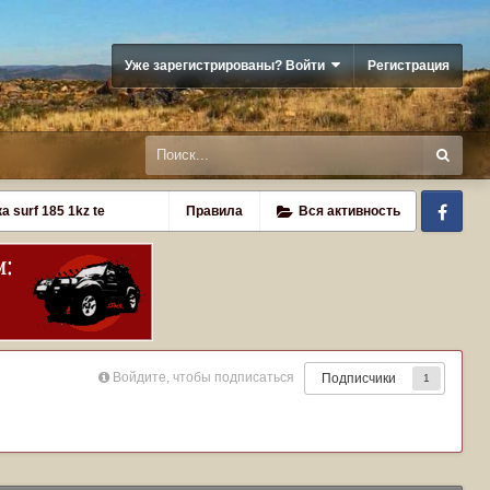
Уже зарегистрированы? Войти
Регистрация
Fa
а surf 185 1kz te
Правила
Вся активность
Войдите, чтобы подписаться
Подписчики
1