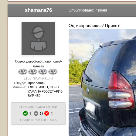
shamana76
Опубликовано:
7 июня
Ок, исправляюсь! Привет!
Полноприводный тойотовод-
маньяк
1167 публикаций
Откуда:
Ярославль
Машина:
ТЛК 80 АКПП, HD-T/
YAMAHA F60CET+РИБ
БУР 450
ОТЗЫВЫ БАРАХОЛКИ
1
0
1
ОБЩИЙ РЕЙТИНГ
50%