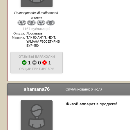
Полноприводный тойотовод-
маньяк
1167 публикаций
Откуда:
Ярославль
Машина:
ТЛК 80 АКПП, HD-T/
YAMAHA F60CET+РИБ
БУР 450
ОТЗЫВЫ БАРАХОЛКИ
1
0
1
ОБЩИЙ РЕЙТИНГ
50%
shamana76
Опубликовано:
6 июля
Живой аппарат в продаже!