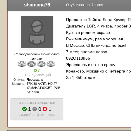
shamana76
Опубликовано:
7 июня
Продается Тойота Ленд Крузер Пра
Двигатель 1GR, 4 литра, пробег 
Кузов в родном окрасе
Ржи минимум, рама хорошая
В Москве, СПБ никогда не был!
7 мест, пневма новая.
Полноприводный тойотовод-
892О118II66
маньяк
Ярославль с пн. по среду
7
Конаково, Мокшино с четверга по
1167 публикаций
За 1.850 отдам.
Откуда:
Ярославль
Машина:
ТЛК 80 АКПП, HD-T/
YAMAHA F60CET+РИБ
БУР 450
ОТЗЫВЫ БАРАХОЛКИ
1
0
1
ОБЩИЙ РЕЙТИНГ
50%