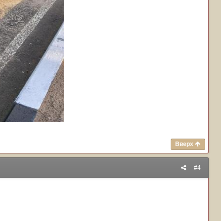
Вверх
#4