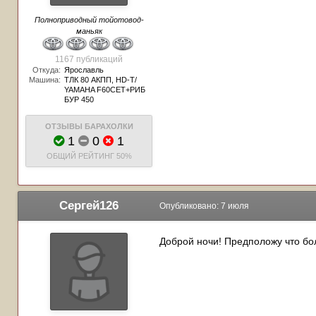
Полноприводный тойотовод-
маньяк
1167 публикаций
Откуда:
Ярославль
Машина:
ТЛК 80 АКПП, HD-T/
YAMAHA F60CET+РИБ
БУР 450
ОТЗЫВЫ БАРАХОЛКИ
1
0
1
ОБЩИЙ РЕЙТИНГ
50%
Сергей126
Опубликовано:
7 июля
Доброй ночи! Предположу что бо