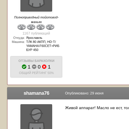
Полноприводный тойотовод-
маньяк
1167 публикаций
Откуда:
Ярославль
Машина:
ТЛК 80 АКПП, HD-T/
YAMAHA F60CET+РИБ
БУР 450
ОТЗЫВЫ БАРАХОЛКИ
1
0
1
ОБЩИЙ РЕЙТИНГ
50%
shamana76
Опубликовано:
29 июня
Живой аппарат! Масло не ест, тол