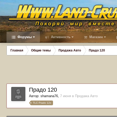
Форумы
Активность
Магазин
Главная
Общие темы
Продажа Авто
Прадо 120
Прадо 120
Автор:
shamana76
,
7 июня
в
Продажа Авто
TLC Prado 12x