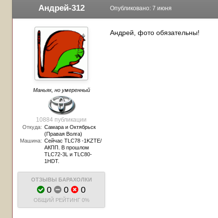
Андрей-312
Опубликовано:
7 июня
Андрей, фото обязательны!
Маньяк, но умеренный
10884 публикации
Откуда:
Самара и Октябрьск
(Правая Волга)
Машина:
Сейчас TLC78 -1KZTE/
АКПП. В прошлом
TLC72-3L и TLC80-
1HDT.
ОТЗЫВЫ БАРАХОЛКИ
0
0
0
ОБЩИЙ РЕЙТИНГ
0%