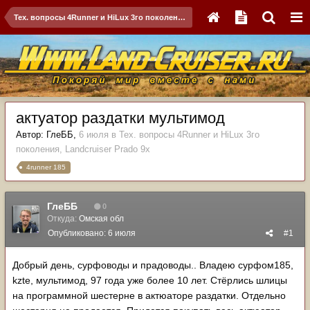
Тех. вопросы 4Runner и HiLux 3го поколения, Landсruiser Prado 9x
актуатор раздатки мультимод
Автор:
ГлеББ
,
6 июля
в
Тех. вопросы 4Runner и HiLux 3го
поколения, Landсruiser Prado 9x
4runner 185
ГлеББ
0
Откуда:
Омская обл
Опубликовано:
6 июля
#1
Добрый день, сурфоводы и прадоводы.. Владею сурфом185,
kzte, мультимод, 97 года уже более 10 лет. Стёрлись шлицы
на программной шестерне в актюаторе раздатки. Отдельно