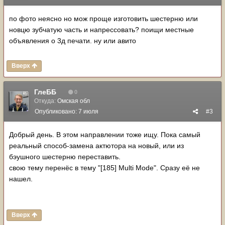
по фото неясно но мож проще изготовить шестерню или
новцю зубчатую часть и напрессовать? поищи местные
объявления о 3д печати. ну или авито
Вверх
ГлеББ
0
Откуда:
Омская обл
Опубликовано:
7 июля
#3
Добрый день. В этом направлении тоже ищу. Пока самый
реальный способ-замена актютора на новый, или из
бэушного шестерню переставить.
свою тему перенёс в тему "[185] Multi Mode". Сразу её не
нашел.
Вверх