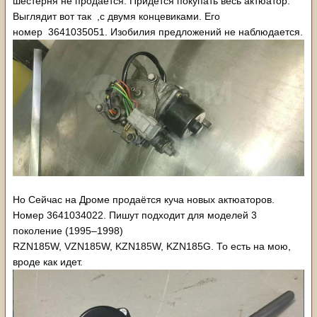
шестерня не продается. Придется покупать весь актюатор.
Выглядит вот так ,с двумя концевиками. Его
номер 3641035051. Изобилия предложений не наблюдается.
Но Сейчас на Дроме продаётся куча новых актюаторов.
Номер 3641034022. Пишут подходит для моделей 3
поколение (1995⁠–⁠1998)
RZN185W, VZN185W, KZN185W, KZN185G. То есть на мою,
вроде как идет.