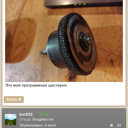
Это моя программная шестерня.
Вверх
kot333
956
Откуда:
Владивосток
Опубликовано:
6 июля
#2