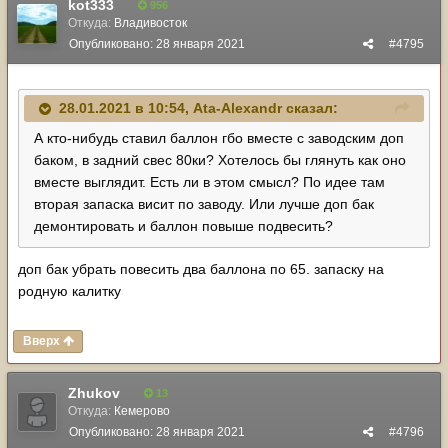
kot333
956
Откуда:
Владивосток
Опубликовано:
28 января 2021
#4795
28.01.2021 в 10:54,
Ata-Alexandr
сказал:
А кто-нибудь ставил баллон гбо вместе с заводским доп
баком, в задний свес 80ки? Хотелось бы глянуть как оно
вместе выглядит. Есть ли в этом смысл? По идее там
вторая запаска висит по заводу. Или лучше доп бак
демонтировать и баллон повыше подвесить?
доп бак убрать повесить два баллона по 65. запаску на
родную калитку
Вверх
Zhukov
13
Откуда:
Кемерово
Опубликовано:
28 января 2021
#4796