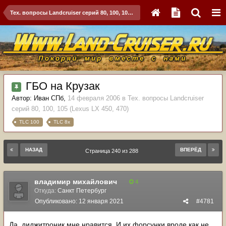
Тех. вопросы Landcruiser серий 80, 100, 105 (Lexus LX 450, 470)
ГБО на Крузак
Автор:
Иван СПб
,
14 февраля 2006
в
Тех. вопросы Landcruiser
серий 80, 100, 105 (Lexus LX 450, 470)
TLC 100
TLC 8x
НАЗАД
ВПЕРЁД
Страница 240 из 288
владимир михайлович
4
Откуда:
Санкт Петербург
Опубликовано:
12 января 2021
#4781
Да, диджитроник мне нравится. И их форсунки вроде как не