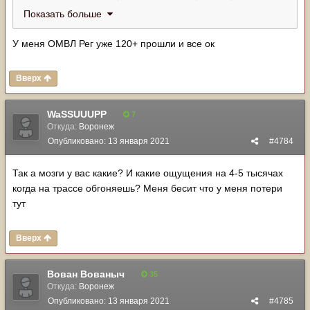
только одна, но решил заменить все, чтоб не думалось.
Показать больше
Ремонтники мне сказали, что есть ремкомплектв к ним
(резиновые уплотнители), это тоже гуд. Ещё хвалят
У меня ОМВЛ Рег уже 120+ прошли и все ок
форсунки Баракуда, но сам не юзал.
Вверх
WaSSUUUPP
7
Откуда:
Воронеж
Опубликовано:
13 января 2021
#4784
Так а мозги у вас какие? И какие ощущения на 4-5 тысячах
когда на трассе обгоняешь? Меня бесит что у меня потери
тут
Вверх
Вован Вованыч
35
Откуда:
Воронеж
Опубликовано:
13 января 2021
#4785