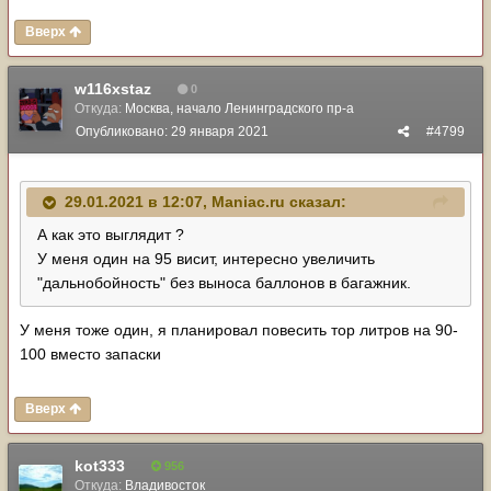
Вверх
w116xstaz
0
Откуда:
Москва, начало Ленинградского пр-а
Опубликовано:
29 января 2021
#4799
29.01.2021 в 12:07,
Maniac.ru
сказал:
А как это выглядит ?
У меня один на 95 висит, интересно увеличить
"дальнобойность" без выноса баллонов в багажник.
У меня тоже один, я планировал повесить тор литров на 90-
100 вместо запаски
Вверх
kot333
956
Откуда:
Владивосток