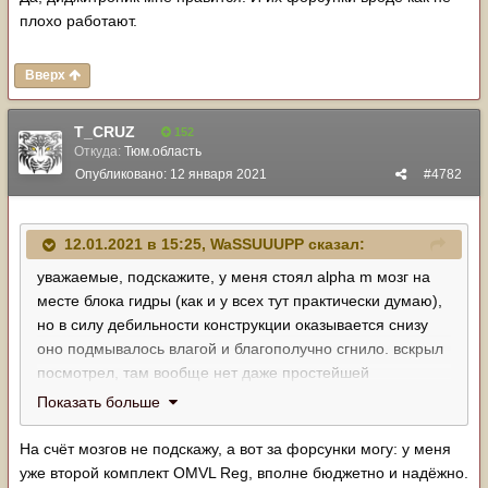
плохо работают.
Вверх
T_CRUZ
152
Откуда:
Тюм.область
Опубликовано:
12 января 2021
#4782
12.01.2021 в 15:25,
WaSSUUUPP
сказал:
уважаемые, подскажите, у меня стоял alpha m мозг на
месте блока гидры (как и у всех тут практически думаю),
но в силу дебильности конструкции оказывается снизу
оно подмывалось влагой и благополучно сгнило. вскрыл
посмотрел, там вообще нет даже простейшей
влагозащиты. Ультразвук с пропайкой не помог, теперь
Показать больше
не хочу это г*вно покупать снова, посоветуйте норм
мозги без таких детских болячек. Альфу такую же за 7-8
На счёт мозгов не подскажу, а вот за форсунки могу: у меня
рубасов мне предложили, готов потратить больше за
уже второй комплект OMVL Reg, вполне бюджетно и надёжно.