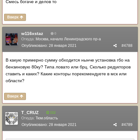
Смесь богаче и делов то
Вверх
w116xstaz
0
Откуда:
Москва, начало Ленинградского пр-а
Опубликовано:
28 января 2021
#4788
В какую примерно сумму обходится нынче установка гбо на
бензиновую 80ку? Типа ловато или брц. Сколько редукторов
ставить и каких? Какие конторы порекомендуете в мск или
области?
Вверх
T_CRUZ
152
Откуда:
Тюм.область
Опубликовано:
28 января 2021
#4789