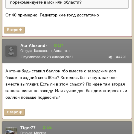
порекомендуете в мск или области?
От 40 примерно. Редуктор кме голд достаточно
Вверх
Ata-Alexandr
127
Откуда:
Казахстан, Алма-ата
Опубликовано:
28 января 2021
#4791
А кто-нибудь ставил баллон гбо вместе с заводским доп
баком, в задний свес 80ки? Хотелось бы глянуть как оно
вместе выглядит. Есть ли в этом смысл? По идее там вторая
запаска висит по заводу. Или лучше доп бак демонтировать и
баллон повыше подвесить?
Вверх
Tiger77
126
Откуда:
Москва