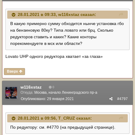
28.01.2021 в 09:33,
w116xstaz
сказал:
В какую примерно сумму обходится нынче установка гбо
на бензиновую 80ку? Типа ловато или брц. Сколько
редукторов ставить и каких? Какие конторы
порекомендуете в мск или области?
Lovato UHP одного редуктора хватает «за глаза»
Вверх
w116xstaz
0
Откуда:
Москва, начало Ленинградского пр-а
Опубликовано:
29 января 2021
#4797
28.01.2021 в 09:56,
T_CRUZ
сказал:
По редуктору: см. #4770 (на предыдущей странице).