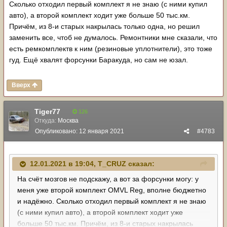
норм качество. Плюс если будет шире и проще
Сколько отходил первый комплект я не знаю (с ними купил
настройка, тоже хорошо. У меня без ввтиайная сотка на
авто), а второй комплект ходит уже больше 50 тыс.км.
238 сил.
Причём, из 8-и старых накрылась только одна, но решил
ну и по форсункам накидайте вариантов, а то что-то мне
заменить все, чтоб не думалось. Ремонтники мне сказали, что
кажется мои не вывозят.
есть ремкомплектв к ним (резиновые уплотнители), это тоже
гуд. Ещё хвалят форсунки Баракуда, но сам не юзал.
Вверх
Tiger77
126
Откуда:
Москва
Опубликовано:
12 января 2021
#4783
12.01.2021 в 19:04,
T_CRUZ
сказал:
На счёт мозгов не подскажу, а вот за форсунки могу: у
меня уже второй комплект OMVL Reg, вполне бюджетно
и надёжно. Сколько отходил первый комплект я не знаю
(с ними купил авто), а второй комплект ходит уже
больше 50 тыс.км. Причём, из 8-и старых накрылась