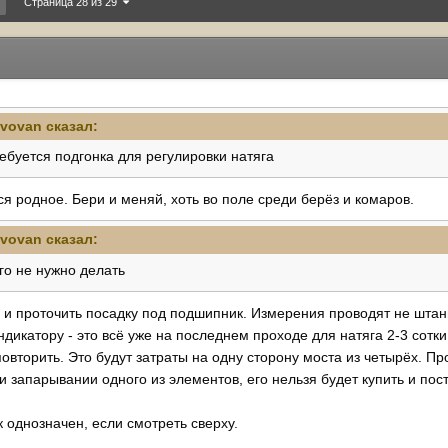
Страница 28 из 29
-vovan
сказал:
ебуется подгонка для регулировки натяга
ся родное. Бери и меняй, хоть во поле среди берёз и комаров.
-vovan
сказал:
го не нужно делать
 и проточить посадку под подшипник. Измерения проводят не штан
ндикатору - это всё уже на последнем проходе для натяга 2-3 сотки
овторить. Это будут затраты на одну сторону моста из четырёх. Пр
ри запарывании одного из элементов, его нельзя будет купить и пос
к однозначен, если смотреть сверху.