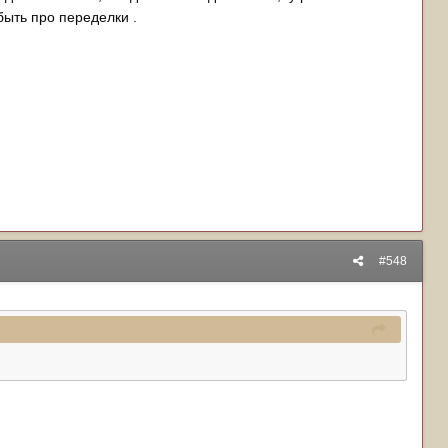
быть про переделки .
#548