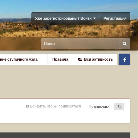
Уже зарегистрированы? Войти
Регистрация
Fa
ние ступичного узла
Правила
Вся активность
Войдите, чтобы подписаться
Подписчики
41