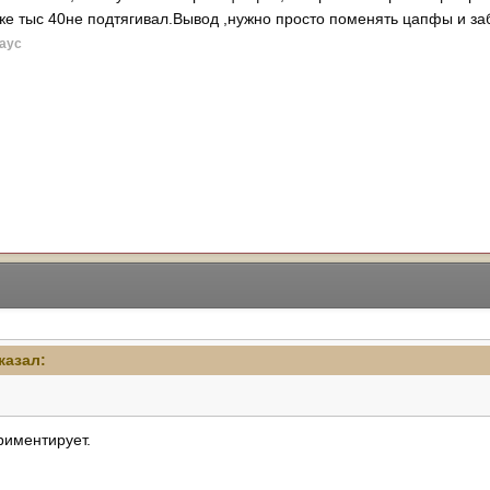
же тыс 40не подтягивал.Вывод ,нужно просто поменять цапфы и за
ayc
казал:
риментирует.