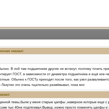
-vovan
сказал:
ычно. В лоб там подшипники другие не встанут, поэтому точить прид
тирует ГОСТ, в зависимости от диаметра подшипника и ещё кое-че
амотные. Обычно к ГОСТу приходят после того, как узел разваливает
м Лазутин это очень тщательно разжёвывал, пока мог.
казал:
 данной темы,были у меня старые цапфы ,наверное которые еще с р
,уже тыс 40не подтягивал.Вывод ,нужно просто поменять цапфы и 