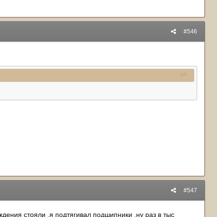
#546
#547
дения стояли ,я подтягивал подшипники ,ну раз в тыс