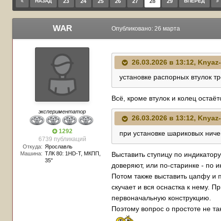
НАЗАД
23
24
25
26
27
28
29
ВПЕРЁД
WAR
Опубликовано:
26 марта
26.03.2026 в 13:12,
Knyaz
установке распорных втулок тр
Всё, кроме втулок и колец остаёт
экспериментатор
26.03.2026 в 13:12,
Knyaz
1292
при установке шариковых ниче
6739 публикаций
Откуда:
Ярославль
Выставить ступицу по индикатору
Машина:
TЛК 80: 1HD-T, МКПП,
35"
доверяют, или по-старинке - по и
Потом также выставить цапфу и п
скучает и вся оснастка к нему. П
первоначальную конструкцию.
Поэтому вопрос о простоте не та