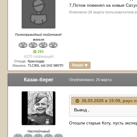
7,Потом поменял на новые Сат,у
Изменено
26 марта
пользователем p
Полноприводный тойотовод-
маньяк
285
4025 публикаций
Откуда:
Краснодар
Вверх
Машина:
TLC80L std 1HZ MKПП
Казак-берег
Опубликовано:
26 марта
26.03.2026 в 15:09,
payc
с
Вывод ,
Отошли старые Коту, пусть экспе
Настойчивый