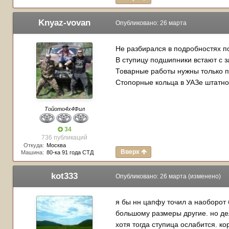
Knyaz-vovan
Опубликовано:
26 марта
Не разбирался в подробностях по
В ступицу подшипники встают с 
Товарные работы нужны только п
Стопорные кольца в УАЗе штатно
Тойото4х4Фил
34
736 публикаций
Откуда:
Москва
Вверх
Машина:
80-ка 91 года СТД
kot333
Опубликовано:
26 марта
(изменено)
я бы нн цапфу точил а наоборот 
большому размеры другие. но дел
хотя тогда ступица ослабится. к