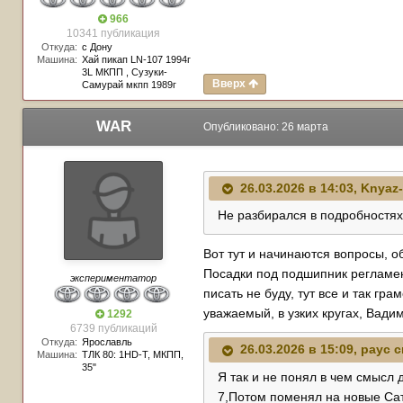
966
10341 публикация
Откуда:
с Дону
Машина:
Хай пикап LN-107 1994г
3L МКПП , Сузуки-
Вверх
Самурай мкпп 1989г
WAR
Опубликовано:
26 марта
26.03.2026 в 14:03,
Knyaz
Не разбирался в подробностях
Вот тут и начинаются вопросы, об
Посадки под подшипник регламен
экспериментатор
писать не буду, тут все и так гр
уважаемый, в узких кругах, Вади
1292
6739 публикаций
Откуда:
Ярославль
26.03.2026 в 15:09,
payc
с
Машина:
TЛК 80: 1HD-T, МКПП,
35"
Я так и не понял в чем смысл
7,Потом поменял на новые Сат