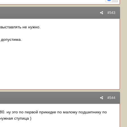
#543
 выставлять не нужно.
у допустима.
#544
х80. ну это по первой прикидке по малому подшипнику по
нужная ступица )