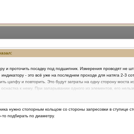
казал:
ору и проточить посадку под подшипник. Измерения проводят не шт
о индикатору - это всё уже на последнем проходе для натяга 2-3 со
ить цапфу и повторить. Это будут затраты на одну сторону моста и
 оснастка к нему. При запарывании одного из элементов, его нельзя
ю конструкцию.
так однозначен, если смотреть сверху.
а нужно стопорным кольцом со стороны запресовки в ступице стоп
о-то подбирать по диаметру.