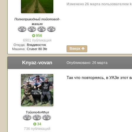
Изменено
26 марта
пользователем k
Полноприводный тойотовод-
маньяк
956
6901 публикация
Откуда:
Владивосток
Вверх
Машина:
Cruiser 80 3fe
Knyaz-vovan
Опубликовано:
26 марта
Так что повторяясь, в УАЗе этот 
Тойото4х4Фил
34
736 публикаций