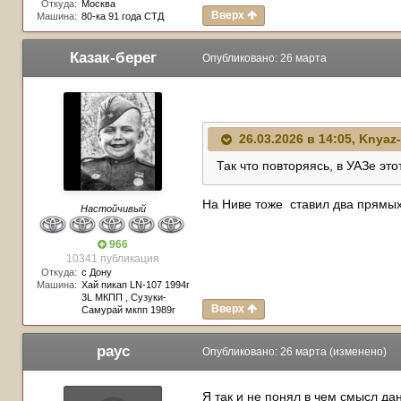
Откуда:
Москва
Вверх
Машина:
80-ка 91 года СТД
Казак-берег
Опубликовано:
26 марта
26.03.2026 в 14:05,
Knyaz
Так что повторяясь, в УАЗе эт
На Ниве тоже ставил два прямых
Настойчивый
966
10341 публикация
Откуда:
с Дону
Машина:
Хай пикап LN-107 1994г
3L МКПП , Сузуки-
Вверх
Самурай мкпп 1989г
payc
Опубликовано:
26 марта
(изменено)
Я так и не понял в чем смысл да