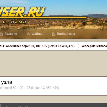
Галерея
Файлы
Библиотека
сы Landcruiser серий 80, 100, 105 (Lexus LX 450, 470)
Усовершенствова
 узла
er серий 80, 100, 105 (Lexus LX 450, 470)