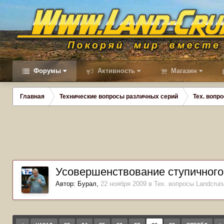
Форумы
Активность
Магазин
Главная
Технические вопросы различных серий
Тех. вопро
Усовершенствование ступичного
Автор:
Бурал
,
22 ноября 2009
в
Тех. вопросы Landcruis