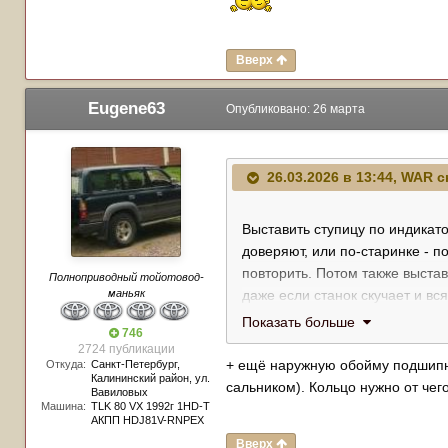
Вверх
Eugene63
Опубликовано:
26 марта
26.03.2026 в 13:44,
WAR
с
Выставить ступицу по индикат
доверяют, или по-старинке - п
повторить. Потом также выстав
Полноприводный тойотовод-
маньяк
даже если станок скучает и вся
вернувшись на первоначальну
Показать больше
746
Поэтому вопрос о простоте не 
2724 публикации
+ ещё наружную обойму подшипник
Откуда:
Санкт-Петербург,
Калининский район, ул.
сальником). Кольцо нужно от чег
Вавиловых
Машина:
TLK 80 VX 1992г 1HD-T
АКПП HDJ81V-RNPEX
Вверх