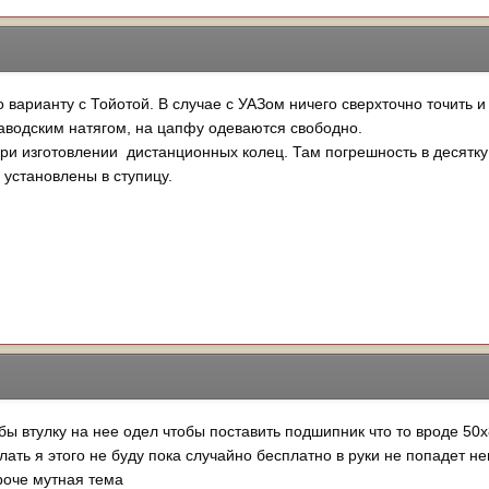
 варианту с Тойотой. В случае с УАЗом ничего сверхточно точить и
заводским натягом, на цапфу одеваются свободно.
ри изготовлении дистанционных колец. Там погрешность в десятк
 установлены в ступицу.
бы втулку на нее одел чтобы поставить подшипник что то вроде 50
ать я этого не буду пока случайно бесплатно в руки не попадет не
ороче мутная тема