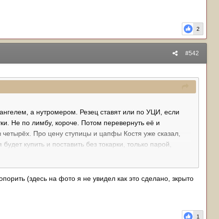
2
#542
ангелем, а нутромером. Резец ставят или по УЦИ, если
тки. Не по лимбу, короче. Потом перевернуть её и
з четырёх. Про цену ступицы и цапфы Костя уже сказал,
 будет купить и поставить без токарки, только парой,
орить (здесь на фото я не увидел как это сделано, зкрыто
1