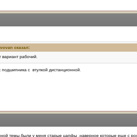
-vovan
сказал:
от вариант рабочий.
 подшипника с втулкой дистанционной.
нной темы,были у меня старые цапфы ,наверное которые еще с рож