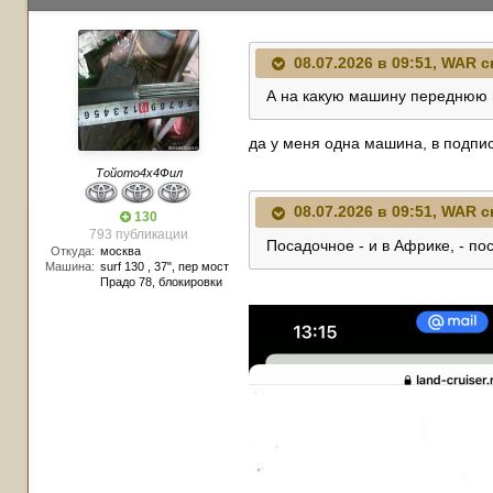
08.07.2026 в 09:51,
WAR
с
А на какую машину переднюю 
да у меня одна машина, в подпи
Тойото4х4Фил
08.07.2026 в 09:51,
WAR
с
130
793 публикации
Посадочное - и в Африке, - по
Откуда:
москва
Машина:
surf 130 , 37", пер мост
Прадо 78, блокировки