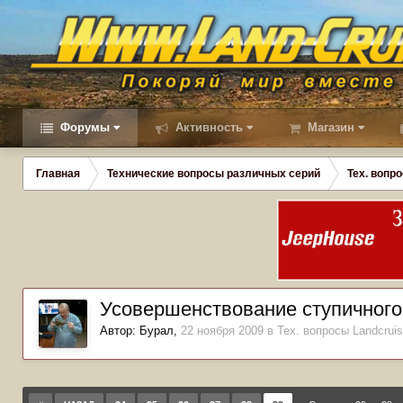
Форумы
Активность
Магазин
Главная
Технические вопросы различных серий
Тех. вопро
Усовершенствование ступичного
Автор:
Бурал
,
22 ноября 2009
в
Тех. вопросы Landcruis