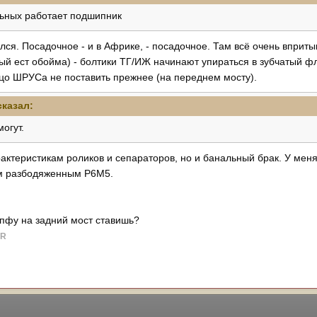
льных работает подшипник
лся. Посадочное - и в Африке, - посадочное. Там всё очень вприты
рый ест обойма) - болтики ТГ/ИЖ начинают упираться в зубчатый ф
ьцо ШРУСа не поставить прежнее (на переднем мосту).
казал:
огут.
арактеристикам роликов и сепараторов, но и банальный брак. У меня
ым разбодяженным Р6М5.
пфу на задний мост ставишь?
AR