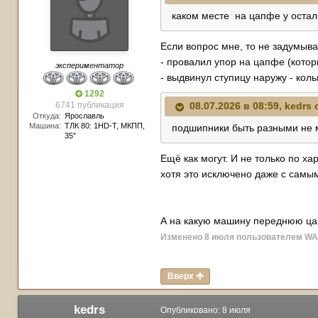
каком месте на цапфе у оста
Если вопрос мне, то не задумыва
- провалил упор на цапфе (кото
экспериментатор
- выдвинул ступицу наружу - кол
1292
6741 публикация
08.07.2026 в 08:59,
kedrs
с
Откуда:
Ярославль
Машина:
TЛК 80: 1HD-T, МКПП,
подшипники быть разными не м
35"
Ещё как могут. И не только по х
хотя это исключено даже с сам
А на какую машину переднюю ца
Изменено
8 июля
пользователем W
Вверх
kedrs
Опубликовано:
8 июля