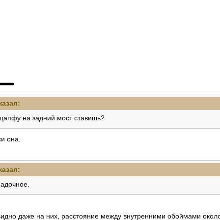
казал:
цапфу на задний мост ставишь?
си она.
казал:
садочное.
 видно даже на них, расстояние между внутренними обоймами около