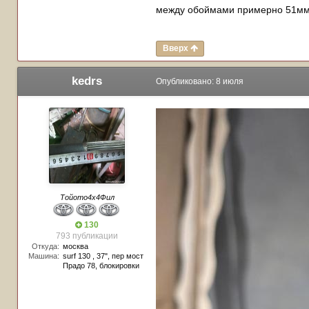
между обоймами примерно 51мм.
Вверх
kedrs
Опубликовано:
8 июля
Тойото4х4Фил
130
793 публикации
Откуда:
москва
Машина:
surf 130 , 37", пер мост
Прадо 78, блокировки