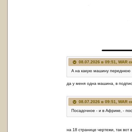
08.07.2026 в 09:51,
WAR
с
А на какую машину переднюю 
да у меня одна машина, в подпи
08.07.2026 в 09:51,
WAR
с
Посадочное - и в Африке, - по
на 18 странице чертежи, так вот