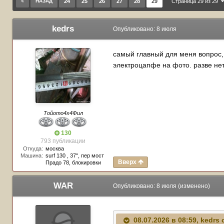
НАЗАД
24
25
26
27
28
29
Страница 29 из 29
kedrs
Опубликовано:
8 июля
самый главный для меня вопрос, 
электроцапфе на фото. разве нет
Тойото4х4Фил
130
793 публикации
Откуда:
москва
Машина:
surf 130 , 37", пер мост
Вверх
Прадо 78, блокировки
WAR
Опубликовано:
8 июля
(изменено)
08.07.2026 в 08:59,
kedrs
с