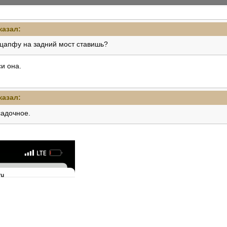
казал:
цапфу на задний мост ставишь?
си она.
казал:
садочное.