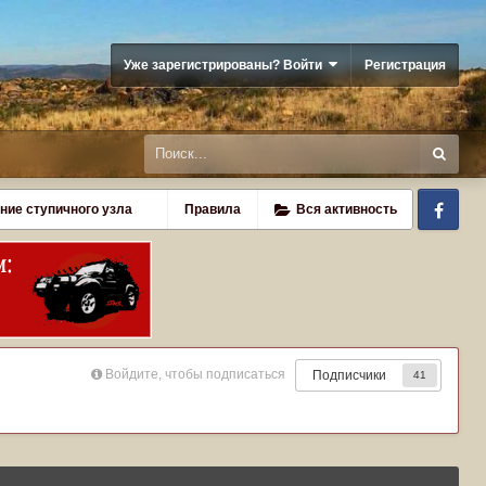
Уже зарегистрированы? Войти
Регистрация
Fa
ние ступичного узла
Правила
Вся активность
Войдите, чтобы подписаться
Подписчики
41