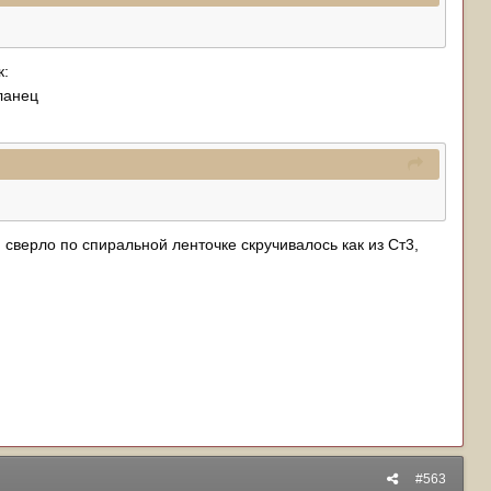
к:
ланец
 сверло по спиральной ленточке скручивалось как из Ст3,
#563