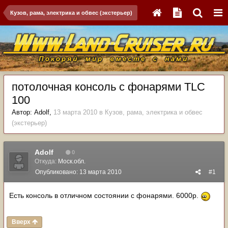
Кузов, рама, электрика и обвес (экстерьер)
потолочная консоль с фонарями TLC
100
Автор:
Adolf
,
13 марта 2010
в
Кузов, рама, электрика и обвес
(экстерьер)
Adolf
0
Откуда:
Моск.обл.
Опубликовано:
13 марта 2010
#1
Есть консоль в отличном состоянии с фонарями. 6000р.
Вверх