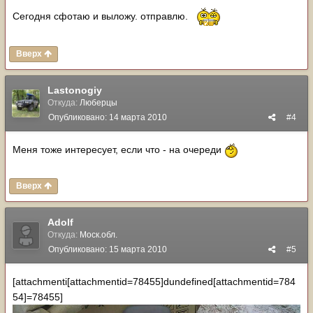
Сегодня сфотаю и выложу. отправлю.
Вверх
Lastonogiy
Откуда:
Люберцы
Опубликовано:
14 марта 2010
#4
Меня тоже интересует, если что - на очереди
Вверх
Adolf
Откуда:
Моск.обл.
Опубликовано:
15 марта 2010
#5
[attachmenti[attachmentid=78455]dundefined[attachmentid=784
54]=78455]