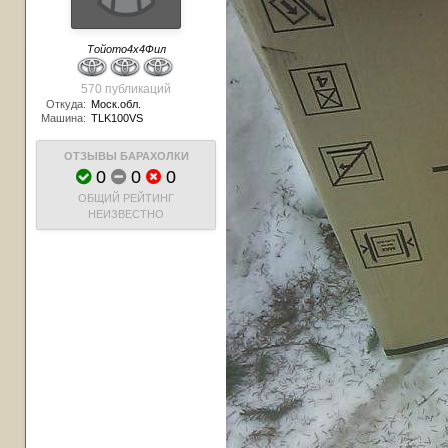
Тойото4х4Фил
570 публикаций
Откуда:
Моск.обл.
Машина:
TLK100VS
ОТЗЫВЫ БАРАХОЛКИ
0
0
0
ОБЩИЙ РЕЙТИНГ
НЕИЗВЕСТНО