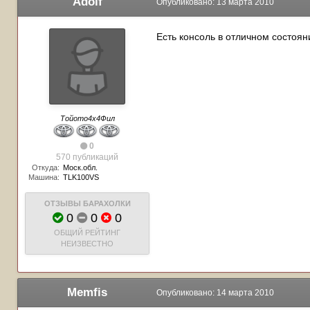
Adolf
Опубликовано:
13 марта 2010
Есть консоль в отличном состоя
Тойото4х4Фил
0
570 публикаций
Откуда:
Моск.обл.
Машина:
TLK100VS
ОТЗЫВЫ БАРАХОЛКИ
0
0
0
ОБЩИЙ РЕЙТИНГ
НЕИЗВЕСТНО
Memfis
Опубликовано:
14 марта 2010