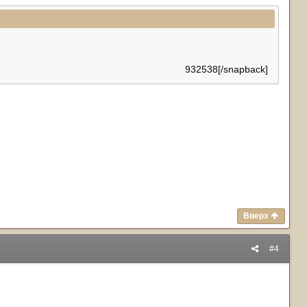
932538[/snapback]
Вверх
#4