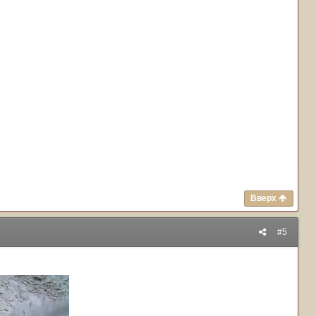
Вверх
#5