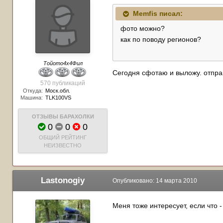
Memfis писал:
фото можно?
как по поводу регионов?
Тойото4х4Фил
Сегодня сфотаю и выложу. отпр
570 публикаций
Откуда:
Моск.обл.
Машина:
TLK100VS
ОТЗЫВЫ БАРАХОЛКИ
0
0
0
ОБЩИЙ РЕЙТИНГ
НЕИЗВЕСТНО
Lastonogiy
Опубликовано:
14 марта 2010
Меня тоже интересует, если что 