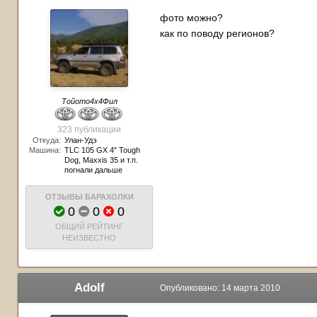
фото можно?
как по поводу регионов?
Тойото4х4Фил
323 публикации
Откуда:
Улан-Удэ
Машина:
TLC 105 GX 4" Tough
Dog, Maxxis 35 и т.п.
погнали дальше
ОТЗЫВЫ БАРАХОЛКИ
0
0
0
ОБЩИЙ РЕЙТИНГ
НЕИЗВЕСТНО
Adolf
Опубликовано:
14 марта 2010