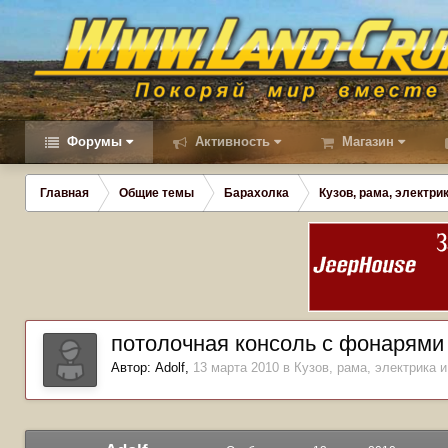
Форумы
Активность
Магазин
Главная
Общие темы
Барахолка
Кузов, рама, электрик
потолочная консоль с фонарями
Автор:
Adolf
,
13 марта 2010
в
Кузов, рама, электрика и