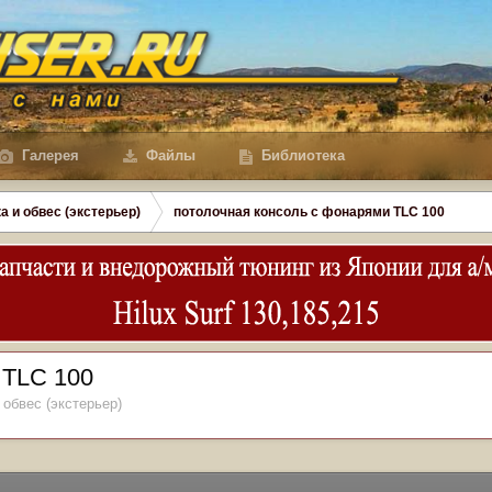
Галерея
Файлы
Библиотека
а и обвес (экстерьер)
потолочная консоль с фонарями TLC 100
 TLC 100
 обвес (экстерьер)