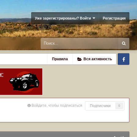
Уже зарегистрированы? Войти
Регистрация
Fa
Правила
Вся активность
Войдите, чтобы подписаться
Подписчики
0