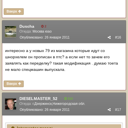
Вверх
Duscha
2
Откуда:
Москва юао
Опубликовано:
26 января 2011
#16
интересно а у новых 79 из магазина которые идут со
шнорхелем он прописан в птс? а если нет то зачем его
заявлять как переделку? такая модификация . думаю тоета
не мало спецмашин выпускала.
Вверх
DIESELMASTER_52
510
Откуда:
г.Дзержинск,Нижегородская обл.
Опубликовано:
26 января 2011
#17