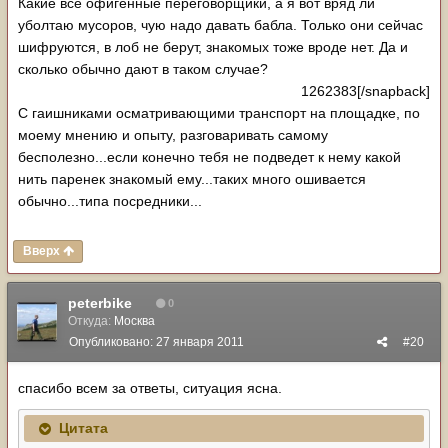
Какие все офигенные переговорщики, а я вот вряд ли
уболтаю мусоров, чую надо давать бабла. Только они сейчас
шифруются, в лоб не берут, знакомых тоже вроде нет. Да и
сколько обычно дают в таком случае?
1262383[/snapback]
С гаишниками осматривающими транспорт на площадке, по
моему мнению и опыту, разговаривать самому
бесполезно...если конечно тебя не подведет к нему какой
нить паренек знакомый ему...таких много ошивается
обычно...типа посредники...
Вверх
peterbike
0
Откуда:
Москва
Опубликовано:
27 января 2011
#20
спасибо всем за ответы, ситуация ясна.
Цитата