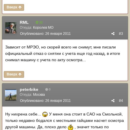
Вверх
RML
32
Откуда:
Королев МО
Опубликовано:
26 января 2011
#3
Зависит от МРЭО, но скорей всего не снимут, мне писали
официальный отказ о снятии с учета еще год назад, в итоге
снимал машину с учета по акту осмотра...
Вверх
peterbike
0
Откуда:
Москва
Опубликовано:
26 января 2011
#4
Ну нихрена себе...
У меня она стоит в САО на Смольной,
только недавно бодался с местными гайцами насчет осмотра
другой машины. Да, плохо дело
, значит только по