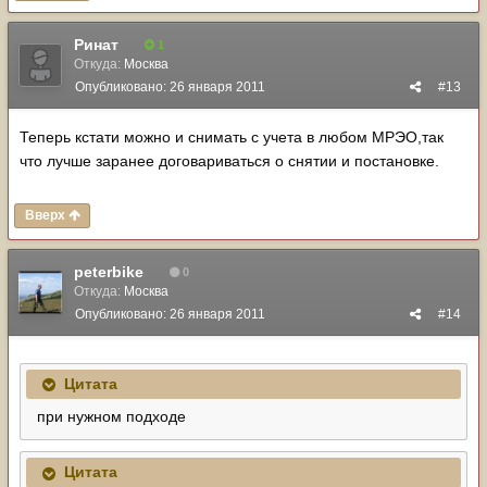
Ринат
1
Откуда:
Москва
Опубликовано:
26 января 2011
#13
Теперь кстати можно и снимать с учета в любом МРЭО,так
что лучше заранее договариваться о снятии и постановке.
Вверх
peterbike
0
Откуда:
Москва
Опубликовано:
26 января 2011
#14
Цитата
при нужном подходе
Цитата