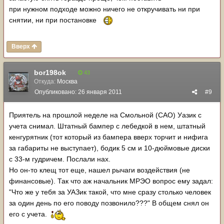
при нужном подходе можно ничего не откручивать ни при
снятии, ни при постановке
Вверх
bor198ok
43
Откуда:
Москва
Опубликовано:
26 января 2011
#9
Приятель на прошлой неделе на Смольной (САО) Уазик с
учета снимал. Штатный бампер с лебедкой в нем, штатный
кенгурятник (тот который из бампера вверх торчит и нифига
за габариты не выступает), бодик 5 см и 10-дюймовые диски
с 33-м гудричем. Послали нах.
Но он-то клещ тот еще, нашел рычаги воздействия (не
финансовые). Так что аж начальник МРЭО вопрос ему задал:
"Что же у тебя за УАЗик такой, что мне сразу столько человек
за один день по его поводу позвонило???" В общем снял он
его с учета.