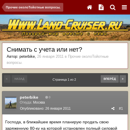
Прочие околоТойотные вопросы.
Снимать с учета или нет?
Автор:
peterbike
,
26 января 2011
в
Прочие околоТойотные
вопросы.
НАЗАД
ВПЕРЁД
Страница 1 из 2
peterbike
0
Откуда:
Москва
Опубликовано:
26 января 2011
#1
Господа, в ближайшее время планирую продать свою
заряженную 80-ку на которой установлен полный силовой