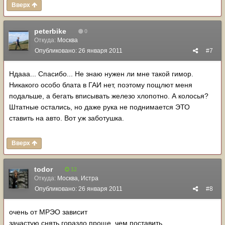
Вверх
peterbike
0
Откуда:
Москва
Опубликовано:
26 января 2011
#7
Ндааа... Спасибо... Не знаю нужен ли мне такой гимор.
Никакого особо блата в ГАИ нет, поэтому пощлют меня
подальше, а бегать вписывать железо хлопотно. А колосья?
Штатные остались, но даже рука не поднимается ЭТО
ставить на авто. Вот уж заботушка.
Вверх
todor
12
Откуда:
Москва, Истра
Опубликовано:
26 января 2011
#8
очень от МРЭО зависит
зачастую снять гораздо проще, чем поставить