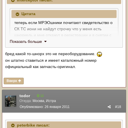
Interceptor писал:
Цитата
теперь если МРЭОшники почитают свидетельство о
СК ТС иони не найдут строчку что у меня есть
шноркель и мне откажут в регистрации и в снятии с
учёта,
Показать больше
Шноркель разве подлежит сертификации? Вроде же
бред какой то-шнорх это не переоборудование.
шноркель, пороги и т.д. не нужно никуда вписывать.
он штатно ставиться и имеет каталожный номер
1262023[/snapback]
официальный как запчасть-оригинал.
Вверх
todor
12
Откуда:
Москва, Истра
Опубликовано:
26 января 2011
#18
peterbike писал: