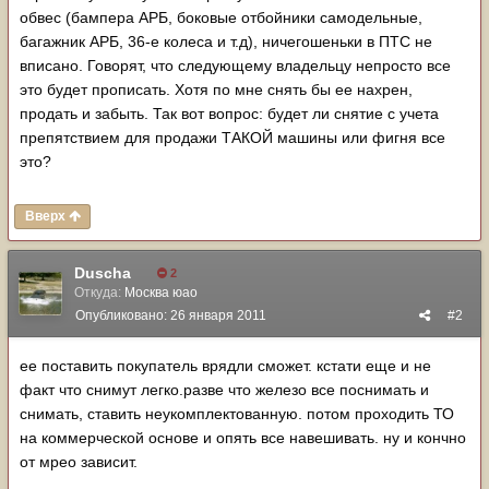
обвес (бампера АРБ, боковые отбойники самодельные,
багажник АРБ, 36-е колеса и т.д), ничегошеньки в ПТС не
вписано. Говорят, что следующему владельцу непросто все
это будет прописать. Хотя по мне снять бы ее нахрен,
продать и забыть. Так вот вопрос: будет ли снятие с учета
препятствием для продажи ТАКОЙ машины или фигня все
это?
Вверх
Duscha
2
Откуда:
Москва юао
Опубликовано:
26 января 2011
#2
ее поставить покупатель врядли сможет. кстати еще и не
факт что снимут легко.разве что железо все поснимать и
снимать, ставить неукомплектованную. потом проходить ТО
на коммерческой основе и опять все навешивать. ну и кончно
от мрео зависит.