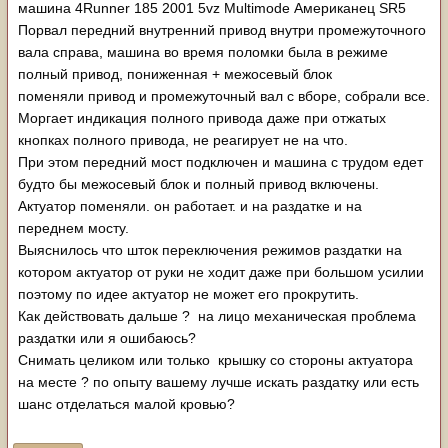
машина 4Runner 185 2001 5vz Multimode Американец SR5
Порвал передний внутренний привод внутри промежуточного
вала справа, машина во время поломки была в режиме
полный привод, пониженная + межосевый блок
поменяли привод и промежуточный вал с вборе, собрали все.
Моргает индикация полного привода даже при отжатых
кнопках полного привода, не реагирует не на что.
При этом передний мост подключен и машина с трудом едет
будто бы межосевый блок и полный привод включены.
Актуатор поменяли. он работает. и на раздатке и на
переднем мосту.
Выяснилось что шток переключения режимов раздатки на
котором актуатор от руки не ходит даже при большом усилии
поэтому по идее актуатор не может его прокрутить.
Как действовать дальше ? на лицо механическая проблема
раздатки или я ошибаюсь?
Снимать целиком или только крышку со стороны актуатора
на месте ? по опыту вашему лучше искать раздатку или есть
шанс отделаться малой кровью?