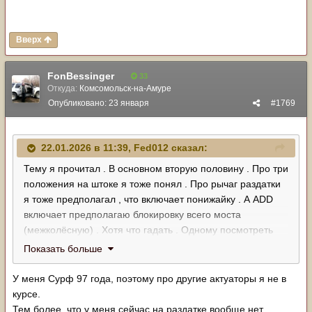
Вверх
FonBessinger
33
Откуда:
Комсомольск-на-Амуре
Опубликовано:
23 января
#1769
22.01.2026 в 11:39,
Fed012
сказал:
Тему я прочитал . В основном вторую половину . Про три
положения на штоке я тоже понял . Про рычаг раздатки
я тоже предполагал , что включает понижайку . А ADD
включает предполагаю блокировку всего моста
(межколёсную) . Хотя что гадать . Одному посмотреть
спереди , и всё будет ясно . Вот еслиб ты мне на счёт
Показать больше
актуатора 36410-34015 ответил . Я бы два пива не
пожалел .
У меня Сурф 97 года, поэтому про другие актуаторы я не в
курсе.
Тем более, что у меня сейчас на раздатке вообще нет