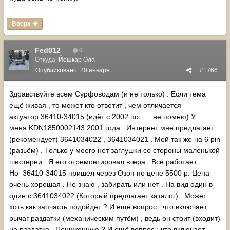
Вверх
Fed012
0
Откуда:
Йошкар Ола
Опубликовано:
20 января
#1766
Здравствуйте всем Сурфоводам (и не только) . Если тема
ещё живая , то может кто ответит , чем отличается
актуатор 36410-34015 (идёт с 2002 по ... . не помню) У
меня KDN1850002143 2001 года . Интернет мне предлагает
(рекомендует) 3641034022 , 3641034021 . Мой так же на 6 pin
(разьём) . Только у моего нет заглушки со стороны маленькой
шестерни . Я его отремонтировал вчера . Всё работает .
Но 36410-34015 пришел через Озон по цене 5500 р. Цена
очень хорошая . Не знаю , забирать или нет . На вид один в
один с 3641034022 (Который предлагает каталог) . Может
хоть как запчасть подойдёт ? И ещё вопрос : что включает
рычаг раздатки (механическим путём) , ведь он стоит (входит)
не раздатке . Пониженную ? И ещё вопрос : что включает