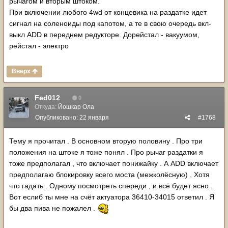
рычагом и вторым штоком.
При включении любого 4wd от концевика на раздатке идет
сигнал на соленоиды под капотом, а те в свою очередь вкл-
выкл ADD в переднем редукторе. Дорейстал - вакуумом,
рейстал - электро
Вверх
Fed012
0
Откуда:
Йошкар Ола
Опубликовано:
22 января
#1768
Тему я прочитал . В основном вторую половину . Про три
положения на штоке я тоже понял . Про рычаг раздатки я
тоже предполагал , что включает понижайку . А ADD включает
предполагаю блокировку всего моста (межколёсную) . Хотя
что гадать . Одному посмотреть спереди , и всё будет ясно .
Вот еслиб ты мне на счёт актуатора 36410-34015 ответил . Я
бы два пива не пожалел .