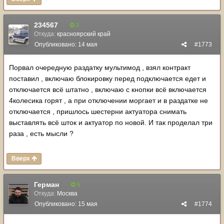
234567
2
Откуда:
красноярский край
Опубликовано:
14 мая
#1773
Порвал очередную раздатку мультимод , взял контракт
поставил , включаю блокировку перед подключается едет и
отключается всё штатно , включаю с кнопки всё включается
4колесика горят , а при отключении моргает и в раздатке не
отключается , пришлось шестерни актуатора снимать
выставлять всё шток и актуатор по новой. И так проделал три
раза , есть мысли ?
Вверх
Герман
5
Откуда:
Москва
Опубликовано:
15 мая
#1774