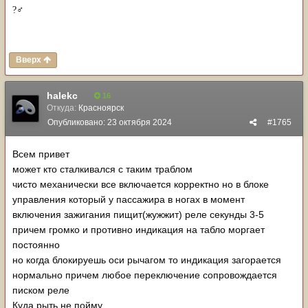
?‍♂️
Вверх
halekc
16
Откуда:
Красноярск
Опубликовано:
23 октября 2024
#1765
Всем привет
может кто сталкивался с таким траблом
чисто механически все включается корректно но в блоке
управления который у пассажира в ногах в момент
включения зажигания пищит(жужжит) реле секунды 3-5
причем громко и противно индикация на табло моргает
постоянно
но когда блокируешь оси рычагом то индикация загорается
нормально причем любое переключение сопровождается
писком реле
Куда рыть не пойму.