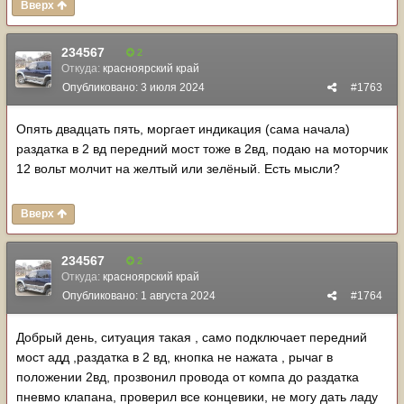
Вверх
234567
2
Откуда:
красноярский край
Опубликовано:
3 июля 2024
#1763
Опять двадцать пять, моргает индикация (сама начала)
раздатка в 2 вд передний мост тоже в 2вд, подаю на моторчик
12 вольт молчит на желтый или зелёный. Есть мысли?
Вверх
234567
2
Откуда:
красноярский край
Опубликовано:
1 августа 2024
#1764
Добрый день, ситуация такая , само подключает передний
мост адд ,раздатка в 2 вд, кнопка не нажата , рычаг в
положении 2вд, прозвонил провода от компа до раздатка
пневмо клапана, проверил все концевики, не могу дать ладу