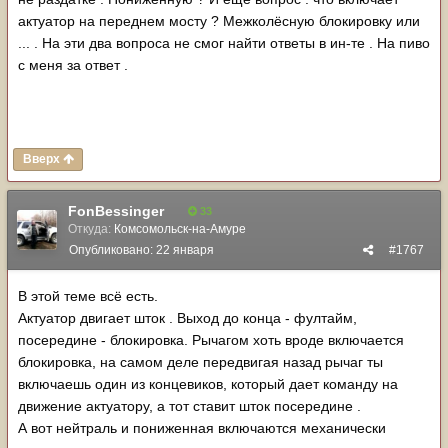
актуатор на переднем мосту ? Межколёсную блокировку или
... . На эти два вопроса не смог найти ответы в ин-те . На пиво
с меня за ответ .
Вверх
FonBessinger
33
Откуда:
Комсомольск-на-Амуре
Опубликовано:
22 января
#1767
В этой теме всё есть.
Актуатор двигает шток . Выход до конца - фултайм,
посередине - блокировка. Рычагом хоть вроде включается
блокировка, на самом деле передвигая назад рычаг ты
включаешь один из концевиков, который дает команду на
движение актуатору, а тот ставит шток посередине .
А вот нейтраль и пониженная включаются механически