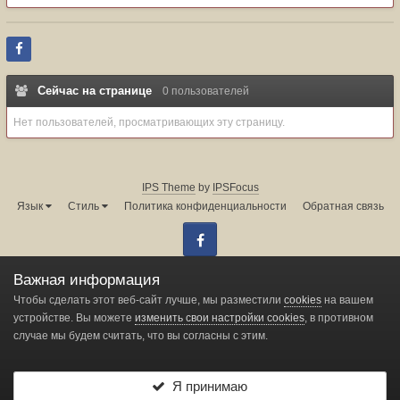
Сейчас на странице
0 пользователей
Нет пользователей, просматривающих эту страницу.
IPS Theme
by
IPSFocus
Язык
Стиль
Политика конфиденциальности
Обратная связь
Facebook
Администрация форума:
info@land-cruiser.ru
Важная информация
Powered by Invision Community
Чтобы сделать этот веб-сайт лучше, мы разместили
cookies
на вашем
устройстве. Вы можете
изменить свои настройки cookies
, в противном
случае мы будем считать, что вы согласны с этим.
Change privacy settings
Я принимаю