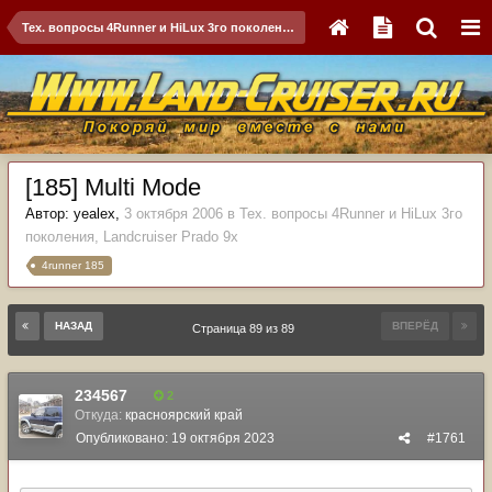
Тех. вопросы 4Runner и HiLux 3го поколения, Landсruiser Prado 9x
[185] Multi Mode
Автор:
yealex
,
3 октября 2006
в
Тех. вопросы 4Runner и HiLux 3го
поколения, Landсruiser Prado 9x
4runner 185
НАЗАД
ВПЕРЁД
Страница 89 из 89
234567
2
Откуда:
красноярский край
Опубликовано:
19 октября 2023
#1761