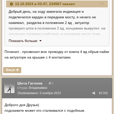
13.10.2023 в 03:47,
234567
сказал:
Добрый день, на ходу замигала индикация и
подключился кардан в переднем мосту, я нечего не
нажимал, раздатка в положении 2 вд , актуатор
проверил шток в положении 2 вд, концевики выкрутил на
актуаторе проверил работают, в переднем мосту тоже
проверил работает. Проводку визуально просмотрел .
Показать больше
Что случилось есть мысли?
Починил , прозвонил всю проводку от компа 4 вд обрыв пайки
на актуаторе на крышке с 4 контактами.
Вверх
Шота Гаглоев
0
Откуда:
Владикавказ
Опубликовано:
5 ноября 2023
#1762
Доброго дня Друзья)
подскажите может кто сталкивался с подобным.