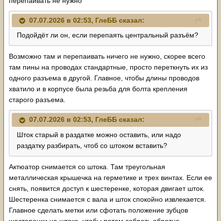
перепаивать не нужно
07.07.2026 в 02:53,
ГлеББ
сказал:
Подойдёт ли он, если перепаять центральный разъём?
Возможно там и перепаивать ничего не нужно, скорее всего
там пины на проводах стандартные, просто переткнуть их из
одного разъема в другой. Главное, чтобы длины проводов
хватило и в корпусе была резьба для болта крепления
старого разъема.
07.07.2026 в 02:53,
ГлеББ
сказал:
Шток старый в раздатке можно оставить, или надо
раздатку разбирать, чтоб со штоком вставить?
Актюатор снимается со штока. Там треугольная
металлическая крышечка на герметике и трех винтах. Если ее
снять, появится доступ к шестеренке, которая двигает шток.
Шестеренка снимается с вала и шток спокойно извлекается.
Главное сделать метки или сфотать положение зубцов
шестеренки на штоке, чтобы потом собрать обратно