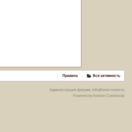
Правила
Вся активность
Администрация форума:
info@land-cruiser.ru
Powered by Invision Community