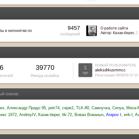
9457
О работе сайта
ы и непонятки по
Автор:
Казак-берег
2
сообщений
НОВЫЙ ПОЛЬЗОВАТЕЛЬ
6
39770
aleksdrkusmmcc
Регистрация 08/09/26 07:10
вателей
Рекорд онлайна
ый список)
lex
Александр Прадо 95
petr74
серж2
TLK-80
Самоучка
Cenya
Миха
екс 1972
AndreyIV
Казак-берег
tlk-72
Вован Вованыч
Arapov I
erik-l
А