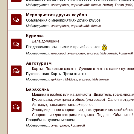
Модерируется:
электроник
,
unpredictable female
,
Немец
,
Толян (frein)
Мероприятия других клубов
Объявления о мероприятиях других клубов
Модерируется:
электроник
,
unpredictable female
Курилка
Дела домашние
Поздравлялки, смешилки и прочий оффтоп
Модерируется:
прадовод
,
электроник
,
unpredictable female
,
komarroff
Автотуризм
Карты
Полезные советы
Лучшие отчеты о наших путеше
Путешествия. Карты. Треки отчеты.
Модерируется:
gekkfinn
,
MrBlues
,
unpredictable female
Барахолка
Машина в разбор или на запчасти
Двигатель, трансмиссия
Кузов, рама, электрика и обвес (экстерьер)
Салон и отделк
Автозвук, навигация, связь + прочее
Экспедиционное снаряжение, автотуризм и силовой обвес
Снаряжение для экстрима и отдыха
Подарю - Обменяю
Продаём, покупаем, меняем...
Модерируется:
электроник
,
komarroff