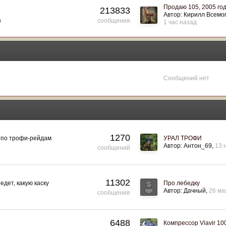
Продаю 105, 2005 го
213833
Автор:
Кирилл Всемо
а
сообщения
1 час назад
Сообщений нет
1270
 по трофи-рейдам
УРАЛ ТРОФИ
Автор:
Антон_69
13 
сообщений
11302
едет, какую каску
Про лебедку
Автор:
Дачный
26 ма
сообщения
6488
Компрессор Viavir 1