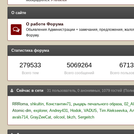
О сайте
О работе Форума
Обьявления Администрации + замечания, предложения, жалоб
Форуму.
Статистика форума
279533
5069264
6713
Всего тем
Всего сообщений
Всего пользо
Сейчас в сети
31 пользователь, 0 анонимных, 1079 гостей
(Полн
RRRoma
shkultin
Константин71
рыцарь печального образа
02_A
Atomic-dm
explorer
Andrey431
Hodok
VADUS
Tim Alekseevka
Ал
avals714
GrayZeeCat
oilcool
bkzh
Sergeitch