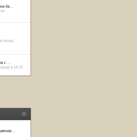
окна ба…
юля
в назад
ка с …
среду в 18:35
сувенир…