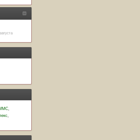
 августа
-ММС
лекс