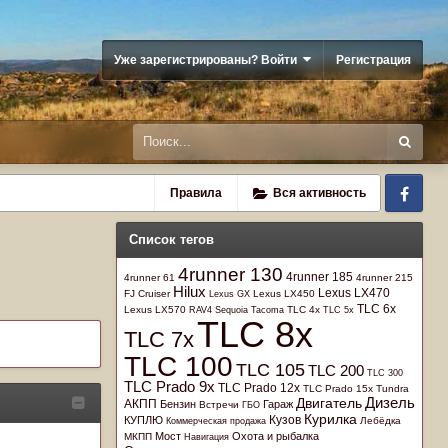
Уже зарегистрированы? Войти
Регистрация
Fa
Правила
Вся активность
Список тегов
4runner 130
4runner 185
4runner 61
4runner 215
Hilux
Lexus LX470
FJ Cruiser
Lexus GX
Lexus LX450
TLC 6x
Lexus LX570
TLC 4x
RAV4
Sequoia
Tacoma
TLC 5x
TLC 8x
TLC 7x
TLC 100
TLC 105
TLC 200
TLC 300
TLC Prado 9x
TLC Prado 12x
TLC Prado 15x
Tundra
Дизель
Двигатель
АКПП
Бензин
Гараж
Встречи
ГБО
Курилка
Кузов
КУПЛЮ
Лебёдка
Коммерческая продажа
Мост
Охота и рыбалка
МКПП
Навигация