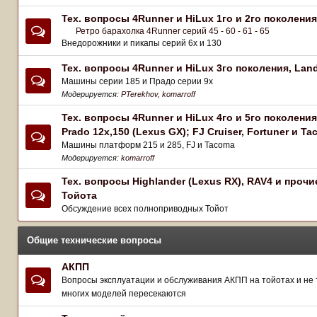
Тех. вопросы 4Runner и HiLux 1го и 2го поколения
Ретро барахолка 4Runner серий 45 - 60 - 61 - 65
Внедорожники и пикапы серий 6х и 130
Тех. вопросы 4Runner и HiLux 3го поколения, Land
Машины серии 185 и Прадо серии 9х
Модерируется:
PTerekhov
,
komarroff
Тех. вопросы 4Runner и HiLux 4го и 5го поколения
Prado 12x,150 (Lexus GX); FJ Cruiser, Fortuner и T
Машины платформ 215 и 285, FJ и Tacoma
Модерируется:
komarroff
Тех. вопросы Highlander (Lexus RX), RAV4 и проч
Тойота
Обсуждение всех полноприводных Тойот
Общие технические вопросы
АКПП
Вопросы эксплуатации и обслуживания АКПП на тойотах и не то
многих моделей пересекаются