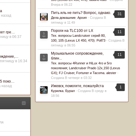
Вчера в 06:22
та
Пить иль не пить? Вопрос, однако.
31
в назад
Дела домашние
,
Архип
- Создана
В
пятницу в 11:49
Пороги на TLC100 от LX
11
жет гре…
Тех. вопросы Landcruiser серий 80,
ницу в 06:37
100, 105 (Lexus LX 450, 470)
,
Poll73
- Создана
В
пятницу в 06:55
Музыкальное сопровождение,
11
ождение,…
блин...
 пятницу в 16:34
Тех. вопросы 4Runner и HiLux 4го и 5го
поколения; Landсruiser Prado 12x,150 (Lexus
GX); FJ Cruiser, Fortuner и Tacoma
,
alester
-
Создана
В четверг в 03:32
 5 поко…
а назад
Ижевск, помогите, пожалуйста
1
Курилка
,
Бурал
- Создана
В среду в
18:56
ля