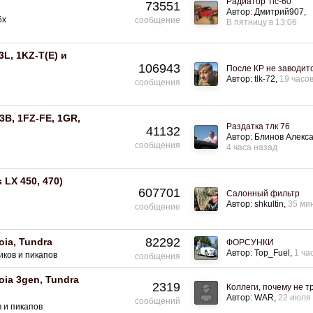
Радиатор Tlc-60
73551
Автор:
Дмитрий907
6x
сообщение
В пятницу в 13:06
3L, 1KZ-T(E) и
106943
После КР не заводит
Автор:
tlk-72
19 часо
сообщения
3B, 1FZ-FE, 1GR,
Раздатка тлк 76
41132
Автор:
Блинов Алекс
сообщения
4 часа назад
 LX 450, 470)
607701
Салонный фильтр
Автор:
shkultin
35 ми
сообщение
82292
oia, Tundra
ФОРСУНКИ
Автор:
Top_Fuel
1 ча
ков и пикапов
сообщения
oia 3gen, Tundra
2319
Коллеги, почему не 
Автор:
WAR
22 июля
сообщений
 и пикапов