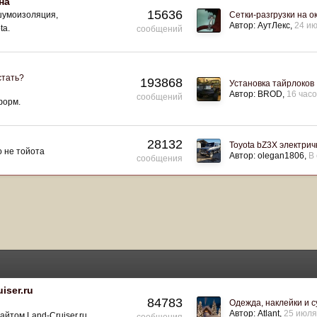
на
15636
 шумоизоляция,
Сетки-разгрузки на 
Автор:
АутЛекс
24 и
ta.
сообщений
стать?
193868
Установка тайрлоков
Автор:
BROD
16 часо
сообщений
форм.
28132
Toyota bZ3X электрич
о не тойота
Автор:
olegan1806
В 
сообщения
iser.ru
84783
Одежда, наклейки и 
Автор:
Atlant
25 июля
йтом Land-Cruiser.ru
сообщения