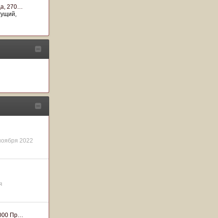
да, 270…
гущий
ноября 2022
я
0000 Пр…