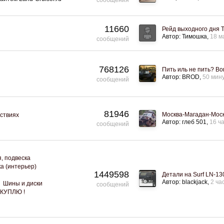
11660
Рейд выходного дня 
Автор:
Тимошка
18 м
сообщений
768126
Пить иль не пить? Во
Автор:
BROD
50 мин
сообщений
81946
Москва-Магадан-Моск
ствиях
Автор:
глеб 501
16 ч
сообщений
, подвеска
а (интерьер)
1449598
Детали на Surf LN-1
Автор:
blackjack
2 ча
Шины и диски
сообщений
! КУПЛЮ !