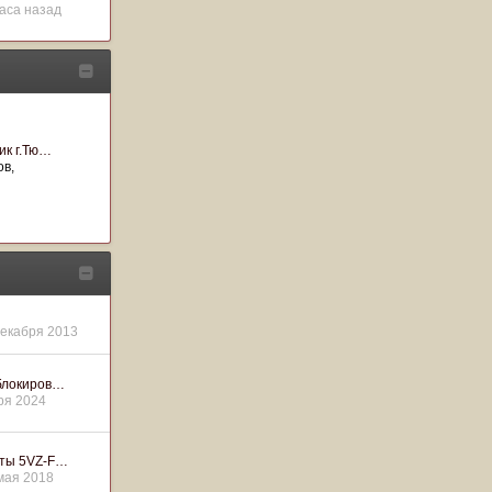
часа назад
ик г.Тю…
ов
декабря 2013
блокиров…
ря 2024
ты 5VZ-F…
мая 2018