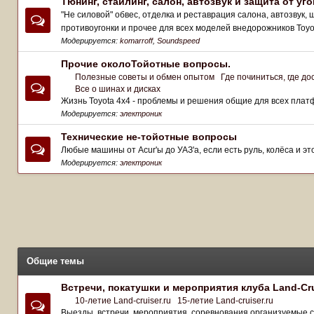
Тюнинг, стайлинг, салон, автозвук и защита от уго
"Не силовой" обвес, отделка и реставрация салона, автозвук,
противоугонки и прочее для всех моделей внедорожников Toyo
Модерируется:
komarroff
,
Soundspeed
Прочие околоТойотные вопросы.
Полезные советы и обмен опытом
Где починиться, где до
Все о шинах и дисках
Жизнь Toyota 4х4 - проблемы и решения общие для всех плат
Модерируется:
электроник
Технические не-тойотные вопросы
Любые машины от Acur'ы до УАЗ'а, если есть руль, колёса и эт
Модерируется:
электроник
Общие темы
Встречи, покатушки и мероприятия клуба Land-Cru
10-летие Land-cruiser.ru
15-летие Land-cruiser.ru
Выезды, встречи, мероприятия, соревнования организуемые са