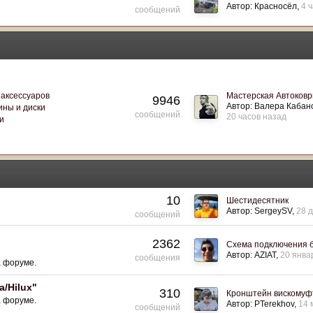
Автор:
Красносёл
4 
сообщений
 аксессуаров
Мастерская Автоковр
9946
Автор:
Валера Кабан
ны и диски
сообщений
20 часов назад
и
10
Шестидесятник
Автор:
SergeySV
28 
сообщений
2362
Схема подключения 
Автор:
AZIAT
20 янва
сообщения
а форуме.
a/Hilux"
310
Кронштейн вискомуф
а форуме.
Автор:
PTerekhov
14 
сообщений