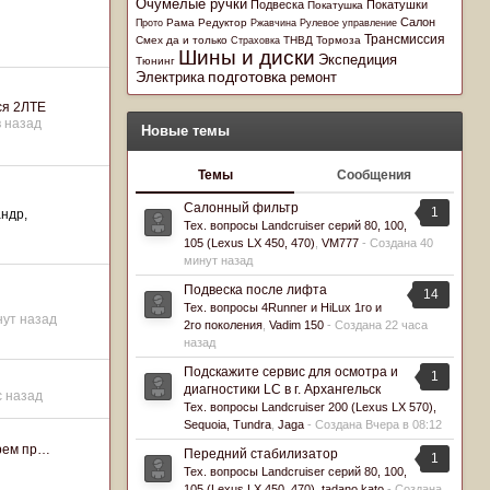
Очумелые ручки
Подвеска
Покатушки
Покатушка
Салон
Рама
Редуктор
Прото
Ржавчина
Рулевое управление
Трансмиссия
Смех да и только
ТНВД
Тормоза
Страховка
Шины и диски
Экспедиция
Тюнинг
Электрика
подготовка
ремонт
ся 2ЛТЕ
в назад
Новые темы
Темы
Сообщения
Салонный фильтр
1
андр
Тех. вопросы Landcruiser серий 80, 100,
105 (Lexus LX 450, 470)
,
VM777
- Создана
40
минут назад
Подвеска после лифта
14
Тех. вопросы 4Runner и HiLux 1го и
нут назад
2го поколения
,
Vadim 150
- Создана
22 часа
назад
Подскажите сервис для осмотра и
1
диагностики LC в г. Архангельск
с назад
Тех. вопросы Landcruiser 200 (Lexus LX 570),
Sequoia, Tundra
,
Jaga
- Создана
Вчера в 08:12
трем пр…
Передний стабилизатор
1
Тех. вопросы Landcruiser серий 80, 100,
105 (Lexus LX 450, 470)
,
tadano kato
- Создана