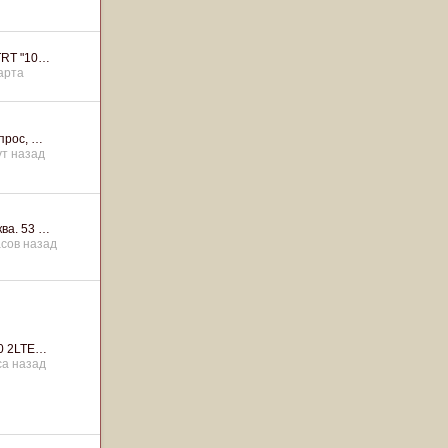
TRT "10…
арта
прос, …
ут назад
ва. 53 …
асов назад
30 2LTE…
са назад