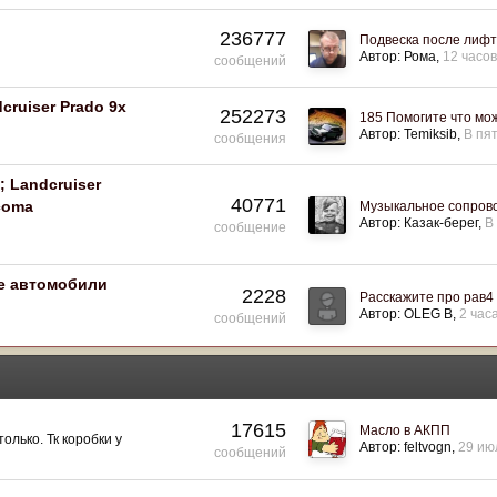
236777
Подвеска после лиф
Автор:
Рома
12 часо
сообщений
сruiser Prado 9x
252273
185 Помогите что мо
Автор:
Temiksib
В пят
сообщения
; Landсruiser
40771
acoma
Музыкальное сопров
Автор:
Казак-берег
В
сообщение
ие автомобили
2228
Расскажите про рав4
Автор:
OLEG B
2 час
сообщений
17615
Масло в АКПП
лько. Тк коробки у
Автор:
feltvogn
29 ию
сообщений