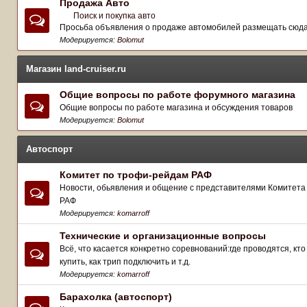
Продажа Авто
Поиск и покупка авто
Просьба объявления о продаже автомобилей размещать сюд
Модерируется:
Bolomut
Магазин land-cruiser.ru
Общие вопросы по работе форумного магазина
Общие вопросы по работе магазина и обсуждения товаров
Модерируется:
Bolomut
Автоспорт
Комитет по трофи-рейдам РАФ
Новости, обьявления и общение с представителями Комитета
РАФ
Модерируется:
komarroff
Технические и организационные вопросы
Всё, что касается конкретно соревнований:где проводятся, кто 
купить, как трип подключить и т.д.
Модерируется:
komarroff
Барахолка (автоспорт)