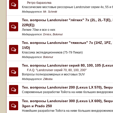
Ретро барахолка
Классические мостовые рессорные Landcruiser серии 4x, 55 и 
Модерируется:
Mr. Schmitt
Тех. вопросы Landcruiser "лёгких" 7x (2L, 2L-T(Е), 
22R(Е))
Легкие 70ки и все о них
Модерируется:
Drnice
,
Bolomut
Тех. вопросы Landcruiser "тяжелых" 7x (1HZ, 1PZ, 
1VD)
Классика экспедиционников (75-79 Пикап)
Модерируется:
Bolomut
Тех. вопросы Landcruiser серий 80, 100, 105 (Lexus
F.A.Q. "Landcruiser серий 70, 80, 100, 200"
Вопросы полноразмерных и мостовых SUV
Модерируется:
Ziliboba
Тех. вопросы Landcruiser 200 (Lexus LX 570), Sequ
Современные разработки Тойота на ниве больших внедорожни
Тех. вопросы Landcruiser 300 (Lexus LX 600), Sequ
3gen и Prado 250
Новейшие разработки Тойота на ниве больших внедорожников