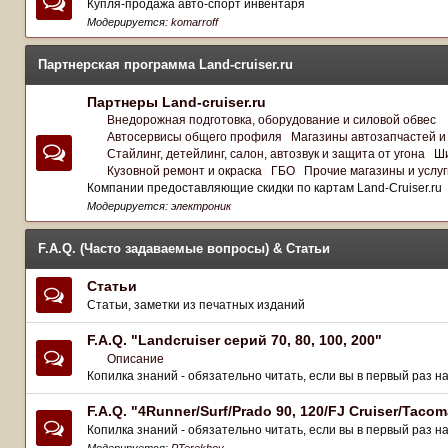
Купля-продажа авто-спорт инвентаря
Модерируется:
komarroff
Партнерская программа Land-cruiser.ru
Партнеры Land-cruiser.ru
Внедорожная подготовка, оборудование и силовой обвес
Автосервисы общего профиля
Магазины автозапчастей и
Стайлинг, детейлинг, салон, автозвук и защита от угона
Ши
Кузовной ремонт и окраска
ГБО
Прочие магазины и услуг
Компании предоставляющие скидки по картам Land-Cruiser.ru
Модерируется:
электроник
F.A.Q. (Часто задаваемые вопросы) & Статьи
Статьи
Статьи, заметки из печатных изданий
F.A.Q. "Landcruiser серий 70, 80, 100, 200"
Описание
Копилка знаний - обязательно читать, если вы в первый раз н
F.A.Q. "4Runner/Surf/Prado 90, 120/FJ Cruiser/Tacom
Копилка знаний - обязательно читать, если вы в первый раз н
Модерируется:
PTerekhov