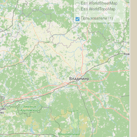
Esri WorldStreetMap
Esri WorldTopoMap
Пользователи (1)