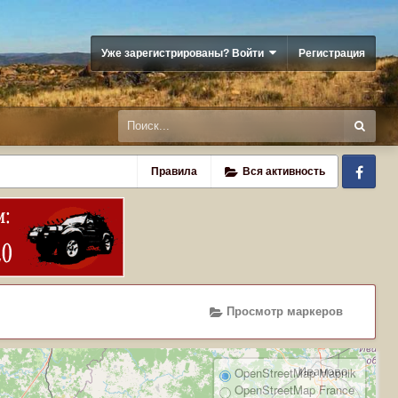
Уже зарегистрированы? Войти
Регистрация
Fa
Правила
Вся активность
Просмотр маркеров
OpenStreetMap Mapnik
OpenStreetMap France