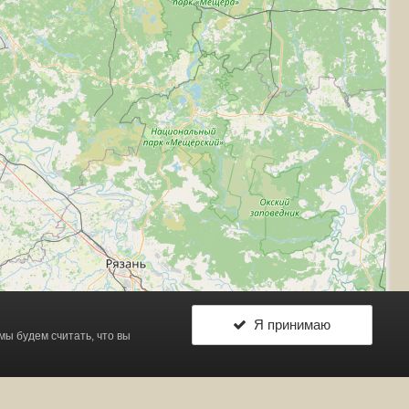
Я принимаю
 мы будем считать, что вы
Leaflet
| ©
OpenStreetMap
contributors