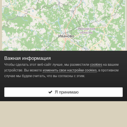
Важная информация
Чтобы сделать этот веб-сайт лучше, мы разместили
cookies
на вашем
устройстве. Вы можете
изменить свои настройки cookies
, в противном
случае мы будем считать, что вы согласны с этим.
Я принимаю
Leaflet
| ©
OpenStreetMap
contributors
Показано
1
маркеров