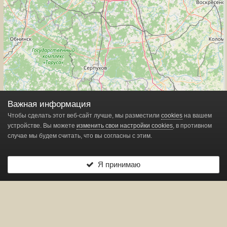
Важная информация
Чтобы сделать этот веб-сайт лучше, мы разместили
cookies
на вашем
устройстве. Вы можете
изменить свои настройки cookies
, в противном
случае мы будем считать, что вы согласны с этим.
Я принимаю
Leaflet
| ©
OpenStreetMap
contributors
Показано
1
маркеров