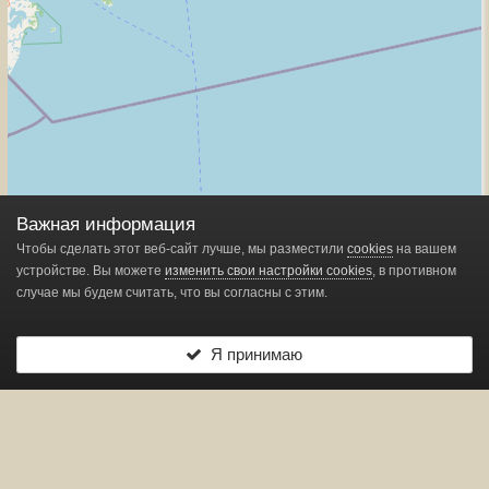
Важная информация
Чтобы сделать этот веб-сайт лучше, мы разместили
cookies
на вашем
устройстве. Вы можете
изменить свои настройки cookies
, в противном
случае мы будем считать, что вы согласны с этим.
Я принимаю
Leaflet
| ©
OpenStreetMap
contributors
Показано
1
маркеров