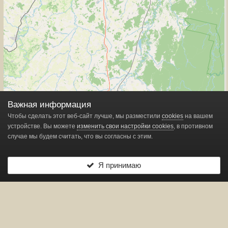
Важная информация
Чтобы сделать этот веб-сайт лучше, мы разместили
cookies
на вашем
устройстве. Вы можете
изменить свои настройки cookies
, в противном
случае мы будем считать, что вы согласны с этим.
Я принимаю
Leaflet
| ©
OpenStreetMap
contributors
Показано
1
маркеров