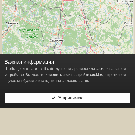
Важная информация
Чтобы сделать этот веб-сайт лучше, мы разместили
cookies
на вашем
устройстве. Вы можете
изменить свои настройки cookies
, в противном
случае мы будем считать, что вы согласны с этим.
Я принимаю
Leaflet
| ©
OpenStreetMap
contributors
Показано
1
маркеров