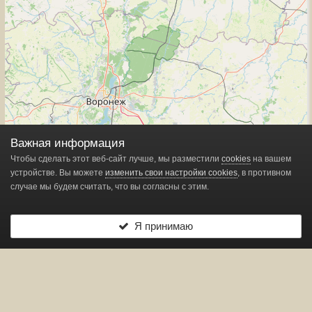
Важная информация
Чтобы сделать этот веб-сайт лучше, мы разместили
cookies
на вашем
устройстве. Вы можете
изменить свои настройки cookies
, в противном
случае мы будем считать, что вы согласны с этим.
Я принимаю
Leaflet
| ©
OpenStreetMap
contributors
Показано
1
маркеров