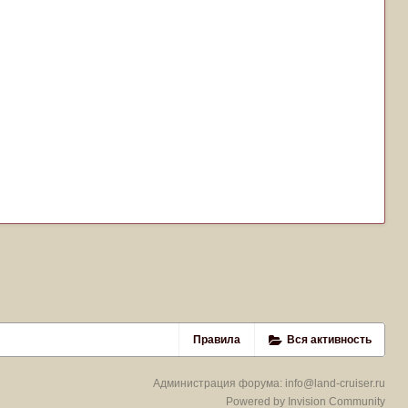
Правила
Вся активность
Администрация форума:
info@land-cruiser.ru
Powered by Invision Community