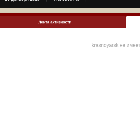
Лента активности
krasnoyarsk не имее