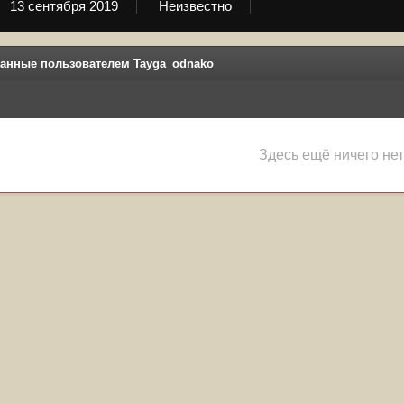
13 сентября 2019
Неизвестно
анные пользователем Tayga_odnako
Здесь ещё ничего нет