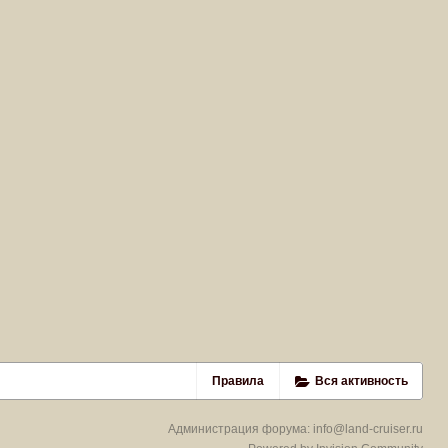
Правила
Вся активность
Администрация форума:
info@land-cruiser.ru