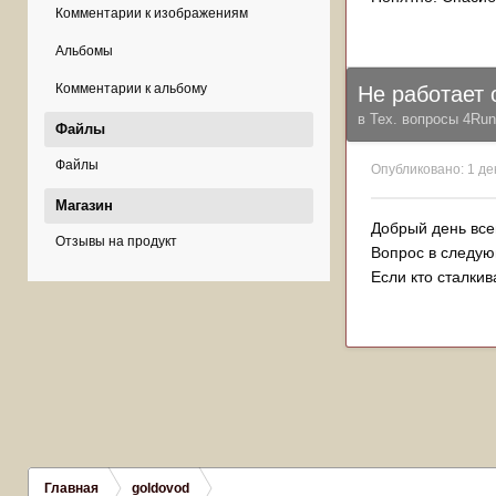
Комментарии к изображениям
Альбомы
Комментарии к альбому
Не работает
в
Тех. вопросы 4Runn
Файлы
Файлы
Опубликовано:
1 де
Магазин
Добрый день все
Отзывы на продукт
Вопрос в следующ
Если кто сталкив
Главная
goldovod