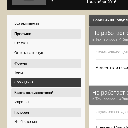
3
1 декабря 2016
Сообщения, опубл
Вся активность
Не работает
Профили
в
Тех. вопросы 4Runn
Статусы
Опубликовано:
6 де
Ответы на статус
Форум
А может кто пос
Темы
Сообщения
Не работает
Карта пользователей
в
Тех. вопросы 4Runn
Маркеры
Опубликовано:
4 де
Галерея
Изображения
Понятно. Спасиб