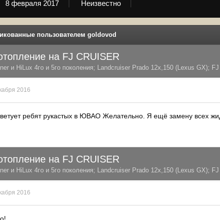
8 февраля 2017
Неизвестно
икованные пользователем goldovod
 отопление на FJ CRUISER
er и HiLux 4го и 5го поколения; Landсruiser Prado 12x,150 (Lexus GX); FJ 
кабря 2016
оветует ребят рукастых в ЮВАО Желательно. Я ещё замену всех жид
 отопление на FJ CRUISER
er и HiLux 4го и 5го поколения; Landсruiser Prado 12x,150 (Lexus GX); FJ 
кабря 2016
о!