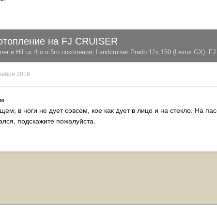
 отопление на FJ CRUISER
er и HiLux 4го и 5го поколения; Landсruiser Prado 12x,150 (Lexus GX); FJ 
кабря 2016
м.
ем, в ноги не дует совсем, кое как дует в лицо и на стекло. На 
ался, подскажите пожалуйста.