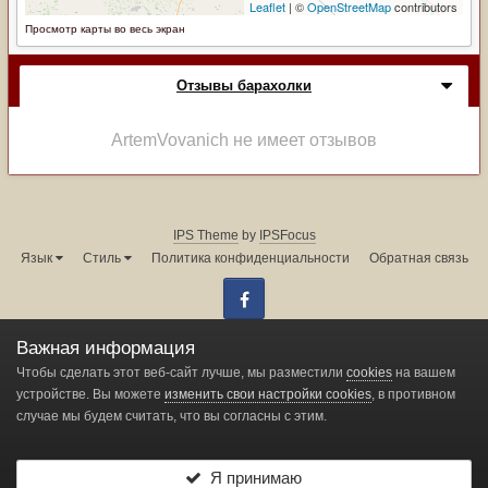
Просмотр карты во весь экран
Отзывы барахолки
ArtemVovanich не имеет отзывов
IPS Theme
by
IPSFocus
Язык
Стиль
Политика конфиденциальности
Обратная связь
Facebook
Администрация форума:
info@land-cruiser.ru
Важная информация
Powered by Invision Community
Чтобы сделать этот веб-сайт лучше, мы разместили
cookies
на вашем
устройстве. Вы можете
изменить свои настройки cookies
, в противном
случае мы будем считать, что вы согласны с этим.
Change privacy settings
Я принимаю