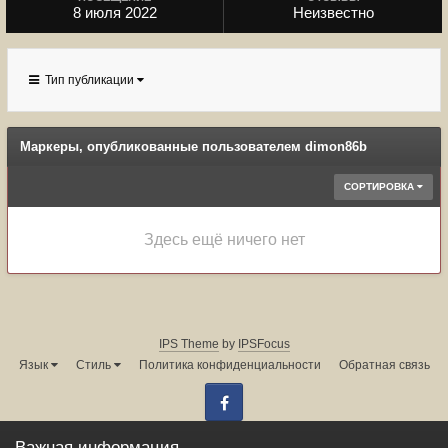
8 июля 2022
Неизвестно
Тип публикации
Маркеры, опубликованные пользователем dimon86b
СОРТИРОВКА
Здесь ещё ничего нет
IPS Theme
by
IPSFocus
Язык
Стиль
Политика конфиденциальности
Обратная связь
Facebook
Администрация форума:
info@land-cruiser.ru
Важная информация