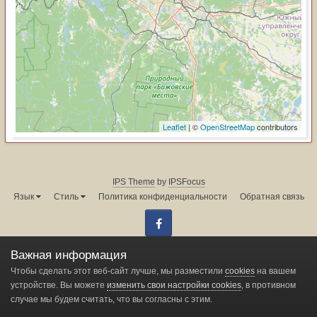
Leaflet
| ©
OpenStreetMap
contributors
IPS Theme
by
IPSFocus
Язык
Стиль
Политика конфиденциальности
Обратная связь
Facebook
Администрация форума:
info@land-cruiser.ru
Важная информация
Powered by Invision Community
Чтобы сделать этот веб-сайт лучше, мы разместили
cookies
на вашем
устройстве. Вы можете
изменить свои настройки cookies
, в противном
случае мы будем считать, что вы согласны с этим.
Change privacy settings