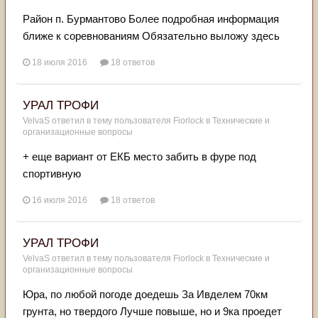
Район п. Бурмантово Более подробная информация
ближе к соревнованиям Обязательно выложу здесь
18 июля 2016
18 ответов
УРАЛ ТРОФИ
VelvaS
ответил в тему пользователя
Fiorlock
в
Технические и
организационные вопросы
+ еще вариант от ЕКБ место забить в фуре под
спортивную
16 июля 2016
18 ответов
УРАЛ ТРОФИ
VelvaS
ответил в тему пользователя
Fiorlock
в
Технические и
организационные вопросы
Юра, по любой погоде доедешь За Ивделем 70км
грунта, но твердого Лучше повыше, но и 9ка проедет