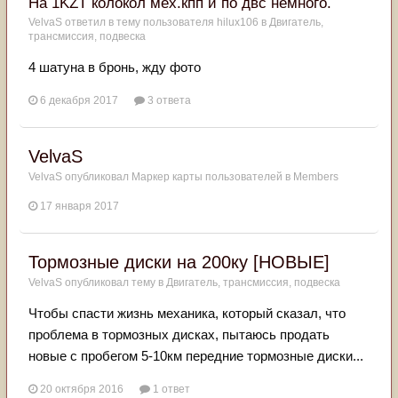
На 1KZT колокол мех.кпп и по двс немного.
VelvaS
ответил в тему пользователя
hilux106
в
Двигатель,
трансмиссия, подвеска
4 шатуна в бронь, жду фото
6 декабря 2017
3 ответа
VelvaS
VelvaS
опубликовал Маркер карты пользователей в
Members
17 января 2017
Тормозные диски на 200ку [НОВЫЕ]
VelvaS
опубликовал тему в
Двигатель, трансмиссия, подвеска
Чтобы спасти жизнь механика, который сказал, что
проблема в тормозных дисках, пытаюсь продать
новые с пробегом 5-10км передние тормозные диски...
20 октября 2016
1 ответ