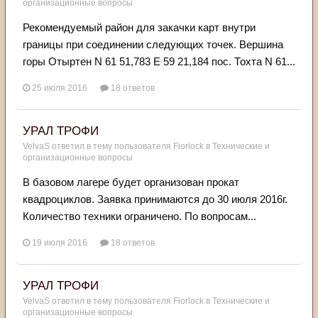
организационные вопросы
Рекомендуемый район для закачки карт внутри
границы при соединении следующих точек. Вершина
горы Отыртен N 61 51,783 E 59 21,184 пос. Тохта N 61...
25 июля 2016
18 ответов
УРАЛ ТРОФИ
VelvaS
ответил в тему пользователя
Fiorlock
в
Технические и
организационные вопросы
В базовом лагере будет организован прокат
квадроциклов. Заявка принимаются до 30 июля 2016г.
Количество техники ограничено. По вопросам...
19 июля 2016
18 ответов
УРАЛ ТРОФИ
VelvaS
ответил в тему пользователя
Fiorlock
в
Технические и
организационные вопросы