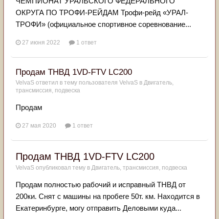
ЧЕМПИОНАТ УРАЛЬСКОГО ФЕДЕРАЛЬНОГО
ОКРУГА ПО ТРОФИ-РЕЙДАМ Трофи-рейд «УРАЛ-
ТРОФИ» (официальное спортивное соревнование...
27 июня 2022
1 ответ
Продам ТНВД 1VD-FTV LC200
VelvaS
ответил в тему пользователя
VelvaS
в
Двигатель,
трансмиссия, подвеска
Продам
27 мая 2020
1 ответ
Продам ТНВД 1VD-FTV LC200
VelvaS
опубликовал тему в
Двигатель, трансмиссия, подвеска
Продам полностью рабочий и исправный ТНВД от
200ки. Снят с машины на пробеге 50т. км. Находится в
Екатеринбурге, могу отправить Деловыми куда...