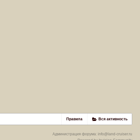
Правила
Вся активность
Администрация форума:
info@land-cruiser.ru