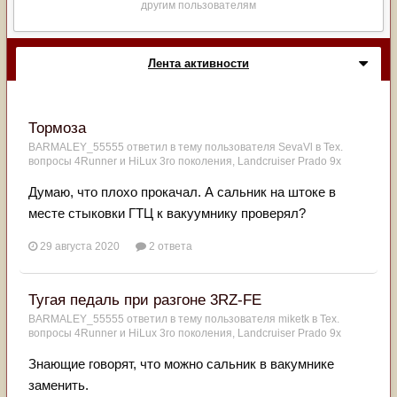
другим пользователям
Лента активности
Тормоза
BARMALEY_55555
ответил в тему пользователя
SevaVl
в
Тех.
вопросы 4Runner и HiLux 3го поколения, Landсruiser Prado 9x
Думаю, что плохо прокачал. А сальник на штоке в
месте стыковки ГТЦ к вакуумнику проверял?
29 августа 2020
2 ответа
Тугая педаль при разгоне 3RZ-FE
BARMALEY_55555
ответил в тему пользователя
miketk
в
Тех.
вопросы 4Runner и HiLux 3го поколения, Landсruiser Prado 9x
Знающие говорят, что можно сальник в вакумнике
заменить.