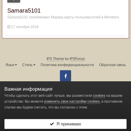
Samara5101
Samara5101
опубликовал Маркер карты пользователей в
Members
17 октября 2018
IPS Theme
by
IPSFocus
Язык
Стиль
Политика конфиденциальности
Обратная связь
Facebook
Администрация форума:
info@land-cruiser.ru
Важная информация
Powered by Invision Community
Чтобы сделать этот веб-сайт лучше, мы разместили
cookies
на вашем
устройстве. Вы можете
изменить свои настройки cookies
, в противном
случае мы будем считать, что вы согласны с этим.
Change privacy settings
Я принимаю