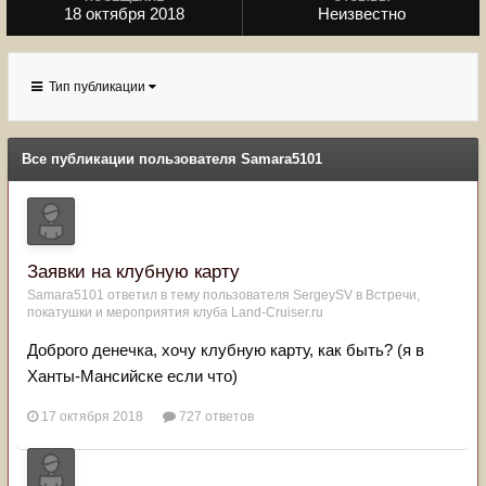
18 октября 2018
Неизвестно
Тип публикации
Все публикации пользователя Samara5101
Заявки на клубную карту
Samara5101
ответил в тему пользователя
SergeySV
в
Встречи,
покатушки и мероприятия клуба Land-Cruiser.ru
Доброго денечка, хочу клубную карту, как быть? (я в
Ханты-Мансийске если что)
17 октября 2018
727 ответов