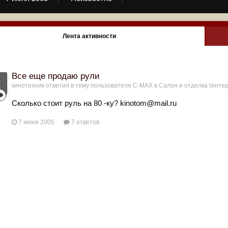
Лента активности
Все еще продаю рули
кинотехник
ответил в тему пользователя
C-MAX
в
Салон и отделка (инте
Сколько стоит руль на 80 -ку? kinotom@mail.ru
7 июня 2005
7 ответов