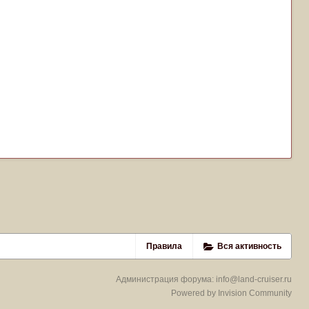
Правила
Вся активность
Администрация форума:
info@land-cruiser.ru
Powered by Invision Community