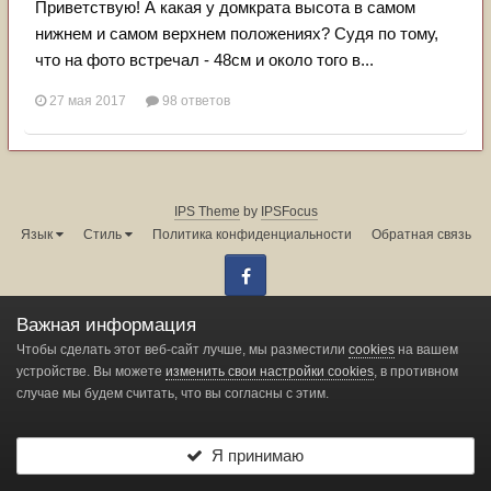
Приветствую! А какая у домкрата высота в самом
нижнем и самом верхнем положениях? Судя по тому,
что на фото встречал - 48см и около того в...
27 мая 2017
98 ответов
IPS Theme
by
IPSFocus
Язык
Стиль
Политика конфиденциальности
Обратная связь
Facebook
Администрация форума:
info@land-cruiser.ru
Важная информация
Powered by Invision Community
Чтобы сделать этот веб-сайт лучше, мы разместили
cookies
на вашем
устройстве. Вы можете
изменить свои настройки cookies
, в противном
случае мы будем считать, что вы согласны с этим.
Change privacy settings
Я принимаю