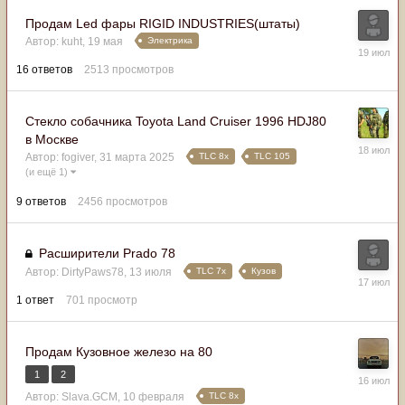
Продам Led фары RIGID INDUSTRIES(штаты)
Электрика
Автор:
kuht
,
19 мая
19
июля
16
ответов
2513
просмотров
Стекло собачника Toyota Land Cruiser 1996 HDJ80
в Москве
18
TLC 8x
TLC 105
Автор:
fogiver
,
31 марта 2025
июля
(и ещё 1)
9
ответов
2456
просмотров
Расширители Prado 78
TLC 7x
Кузов
Автор:
DirtyPaws78
,
13 июля
17
июля
1
ответ
701
просмотр
Продам Кузовное железо на 80
1
2
16
июля
TLC 8x
Автор:
Slava.GCM
,
10 февраля