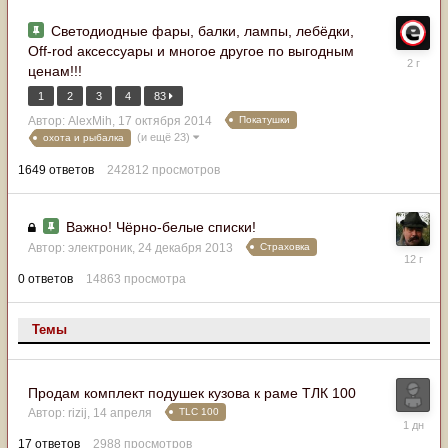
Светодиодные фары, балки, лампы, лебёдки,
Off-rod аксессуары и многое другое по выгодным
19
ценам!!!
ноября
2023
1
2
3
4
83
Покатушки
Автор:
AlexMih
,
17 октября 2014
(и ещё 23)
охота и рыбалка
1649
ответов
242812
просмотров
Важно! Чёрно-белые списки!
Страховка
Автор:
электроник
,
24 декабря 2013
24
декабря
0
ответов
14863
просмотра
2013
Темы
Продам комплект подушек кузова к раме ТЛК 100
TLC 100
Автор:
rizij
,
14 апреля
В
пятницу
17
ответов
2988
просмотров