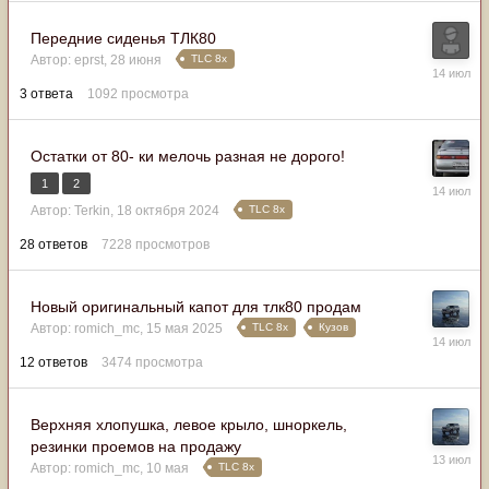
Передние сиденья ТЛК80
TLC 8x
Автор:
eprst
,
28 июня
14
июля
3
ответа
1092
просмотра
Остатки от 80- ки мелочь разная не дорого!
1
2
14
июля
TLC 8x
Автор:
Terkin
,
18 октября 2024
28
ответов
7228
просмотров
Новый оригинальный капот для тлк80 продам
TLC 8x
Кузов
Автор:
romich_mc
,
15 мая 2025
14
июля
12
ответов
3474
просмотра
Верхняя хлопушка, левое крыло, шноркель,
резинки проемов на продажу
13
TLC 8x
Автор:
romich_mc
,
10 мая
июля