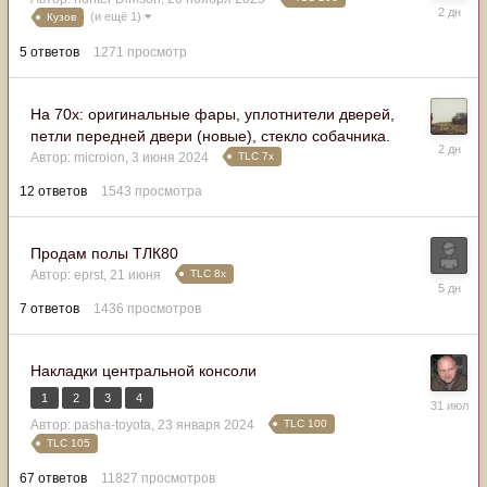
В
(и ещё 1)
Кузов
пятницу
в
5
ответов
1271
просмотр
05:16
На 70х: оригинальные фары, уплотнители дверей,
петли передней двери (новые), стекло собачника.
В
TLC 7x
Автор:
microion
,
3 июня 2024
четверг
в
12
ответов
1543
просмотра
11:10
Продам полы ТЛК80
TLC 8x
Автор:
eprst
,
21 июня
Во
вторник
7
ответов
1436
просмотров
в
05:43
Накладки центральной консоли
1
2
3
4
31
июля
TLC 100
Автор:
pasha-toyota
,
23 января 2024
TLC 105
67
ответов
11827
просмотров