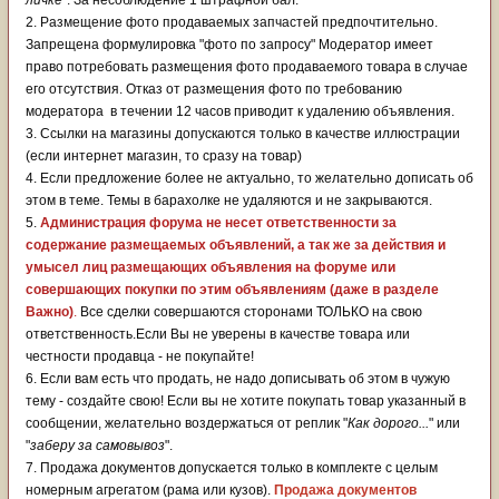
личке
". За несоблюдение 1 штрафной бал.
2. Размещение фото продаваемых запчастей предпочтительно.
Запрещена формулировка "фото по запросу" Модератор имеет
право потребовать размещения фото продаваемого товара в случае
его отсутствия. Отказ от размещения фото по требованию
модератора в течении 12 часов приводит к удалению объявления.
3. Ссылки на магазины допускаются только в качестве иллюстрации
(если интернет магазин, то сразу на товар)
4. Если предложение более не актуально, то желательно дописать об
этом в теме. Темы в барахолке не удаляются и не закрываются.
5.
Администрация форума не несет ответственности за
содержание размещаемых объявлений, а так же за действия и
умысел лиц размещающих объявления на форуме или
совершающих покупки по этим объявлениям (даже в разделе
Важно)
.
Все сделки совершаются сторонами ТОЛЬКО на свою
ответственность.Если Вы не уверены в качестве товара или
честности продавца - не покупайте!
6. Если вам есть что продать, не надо дописывать об этом в чужую
тему - создайте свою! Если вы не хотите покупать товар указанный в
сообщении, желательно воздержаться от реплик "
Как дорого...
" или
"
заберу за самовывоз
".
7. Продажа документов допускается только в комплекте с целым
номерным агрегатом (рама или кузов).
Продажа документов