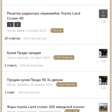
в
16:17
Решетка радиатора нержавейка Toyota Land
Cruiser 80
В
пятницу
1
2
в
TLC 8x
Автор:
Дима
,
4 ноября 2025
09:44
20
ответов
4522
просмотра
Кузов Прадо продам
TLC Prado 9x
Автор:
vladislav
,
15 июня 2024
В
пятницу
2
ответа
626
просмотров
в
08:48
Продам кузов Прадо 90 3х дверка
TLC Prado 9x
Автор:
vladislav
,
30 января 2025
В
пятницу
1
ответ
384
просмотра
в
08:48
Фары toyota Land cruiser 200 заводской ксенон
TLC 200
Автор:
hunter Dimson
,
20 ноября 2025