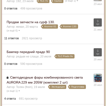
(и ещё 1)
TLC 7x
Салон
Автор:
192
,
23 июля
23
июля
0
ответов
499
просмотров
Продам запчасти на сурф 130.
4runner 61
4runner 130
Автор:
жекан
,
20 марта
21
(и ещё 6)
июля
11
ответов
2821
просмотр
Бампер передний прадо 90
TLC Prado 9x
Автор:
редьки не слаще
,
20 июля
20
июля
0
ответов
590
просмотров
Светодиодные фары комбинированного света
AURORA 229 мм 205W (комплект 2 шт)
20
Экспедиция
Подготовка
июля
Автор:
Толян (frein)
,
19 июля
(и ещё 1)
4
ответа
691
просмотр