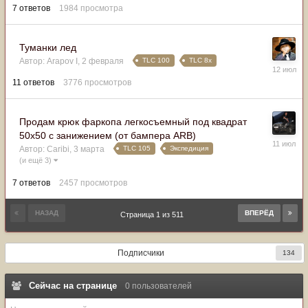
7
ответов
1984
просмотра
Туманки лед
TLC 100
TLC 8x
Автор:
Arapov I
,
2 февраля
12
июля
11
ответов
3776
просмотров
Продам крюк фаркопа легкосъемный под квадрат
50х50 с занижением (от бампера ARB)
11
TLC 105
Экспедиция
Автор:
Caribi
,
3 марта
июля
(и ещё 3)
7
ответов
2457
просмотров
НАЗАД
ВПЕРЁД
Страница 1 из 511
Подписчики
134
Сейчас на странице
0 пользователей