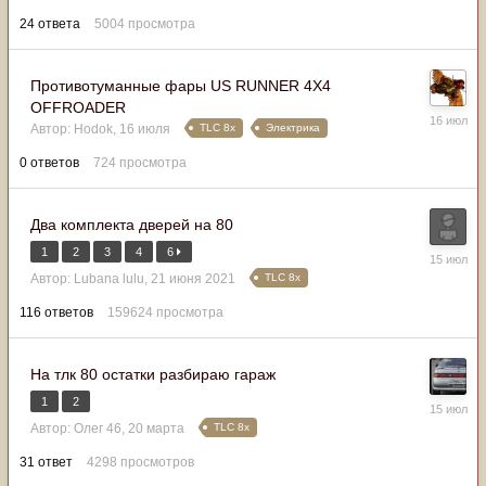
24
ответа
5004
просмотра
Противотуманные фары US RUNNER 4Х4
OFFROADER
16
TLC 8x
Электрика
Автор:
Hodok
,
16 июля
июля
0
ответов
724
просмотра
Два комплекта дверей на 80
1
2
3
4
6
15
июля
TLC 8x
Автор:
Lubana lulu
,
21 июня 2021
116
ответов
159624
просмотра
На тлк 80 остатки разбираю гараж
1
2
15
июля
TLC 8x
Автор:
Олег 46
,
20 марта
31
ответ
4298
просмотров