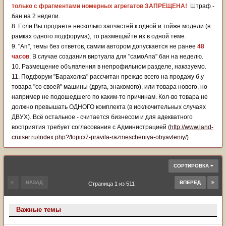
только с фрагментами номерных агрегатов ЗАПРЕЩЕНА!
Штраф -
бан на 2 недели.
8. Если Вы продаете несколько запчастей к одной и тойже модели (в
рамках одного подфорума), то размещайте их в одной теме.
9. "Ап", темы без ответов, самим автором допускается не ранее
48
часов
. В случае создания виртуала для "самоАпа" бан на неделю.
10. Размещение объявления в непрофильном разделе, наказуемо.
11. Подфорум "Барахолка" рассчитан прежде всего на продажу б.у
товара "со своей" машины (друга, знакомого), или товара нового, но
например не подошедшего по каким-то причинам. Кол-во товара не
должно превышать ОДНОГО комплекта (в исключительных случаях
ДВУХ). Всё остальное - считается бизнесом и для адекватного
восприятия требует согласования с Администрацией (
http://www.land-
cruiser.ru/index.php?/topic/7-pravila-razmescheniya-obyavleniy/
).
СОРТИРОВКА
НАЗАД
ВПЕРЁД
Страница 1 из 511
Важные темы