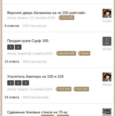
Верхняя дверь багажника на лк 100 рейстайл
TLC 100
Автор:
Arapov I
,
21 октября 2025
31
июля
9
ответов
2332
просмотра
Продам кузов Сурф 185.
1
2
30
июля
4runner 185
Кузов
Автор:
Evgesh@
,
6 марта 2020
23
ответа
3943
просмотра
Усилитель бампера на 100 и 105
1
2
3
28
июля
TLC 100
TLC 105
Автор:
Arapov I
,
5 ноября 2024
54
ответа
9000
просмотров
Сдвижные боковые стекла на 70-ку