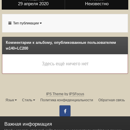
29 апреля 2020
Неизвестно
Тип публикации
Комментарии к альбому, опубликованные пользователем
w140+LC200
Здесь ещё ничего нет
IPS Theme
by
IPSFocus
Язык
Стиль
Политика конфиденциальности
Обратная связь
Facebook
Администрация форума:
info@land-cruiser.ru
Важная информация
Powered by Invision Community