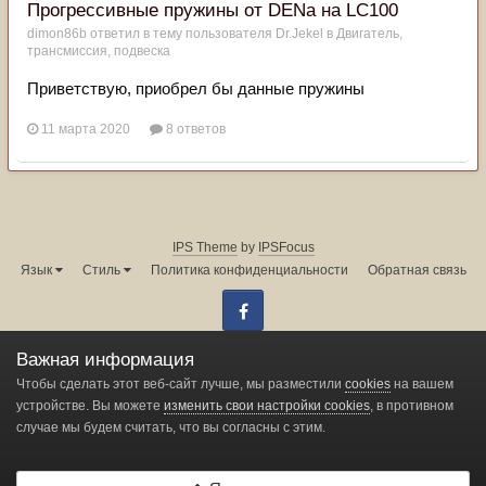
Прогрессивные пружины от DENa на LC100
dimon86b
ответил в тему пользователя
Dr.Jekel
в
Двигатель,
трансмиссия, подвеска
Приветствую, приобрел бы данные пружины
11 марта 2020
8 ответов
IPS Theme
by
IPSFocus
Язык
Стиль
Политика конфиденциальности
Обратная связь
Facebook
Администрация форума:
info@land-cruiser.ru
Важная информация
Powered by Invision Community
Чтобы сделать этот веб-сайт лучше, мы разместили
cookies
на вашем
устройстве. Вы можете
изменить свои настройки cookies
, в противном
случае мы будем считать, что вы согласны с этим.
Change privacy settings