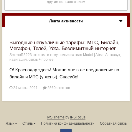
другим пользователям
Лента активности
Выгодные непубличные тарифы: МТС, Билайн,
Мегафон, Теле2, Yota. Безлимитный интернет
Smirnoff 3223
ответил в тему пользователя
Model | Abs
в
Автозвук,
навигация, связь + прочее
О! Краснодар здесь! Можно мне в лс предложение по
билайн и МТС (у жены). Спасибо!
24 марта 2021
2560 ответов
IPS Theme
by
IPSFocus
Язык
Стиль
Политика конфиденциальности
Обратная связь