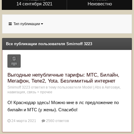
14 сентября 2021
Неизвестно
Тип публикации
Все публикации пользователя Smirnoff 3223
Выгодные непубличные тарифы: МТС, Билайн,
Мегафон, Теле2, Yota. Безлимитный интернет
Smirnoff 3223
ответил в тему пользователя
Model | Abs
в
Автозвук,
навигация, связь + прочее
О! Краснодар здесь! Можно мне в лс предложение по
билайн и МТС (у жены). Спасибо!
24 марта 2021
2560 ответов