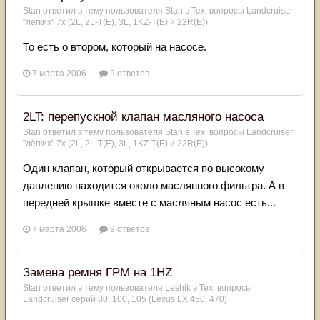
Stan
ответил в тему пользователя
Stan
в
Тех. вопросы Landcruiser
"лёгких" 7x (2L, 2L-T(Е), 3L, 1KZ-T(E) и 22R(Е))
То есть о втором, который на насосе.
7 марта 2006
9 ответов
2LT: перепускной клапан масляного насоса
Stan
ответил в тему пользователя
Stan
в
Тех. вопросы Landcruiser
"лёгких" 7x (2L, 2L-T(Е), 3L, 1KZ-T(E) и 22R(Е))
Один клапан, который открывается по высокому
давлению находится около маслянного фильтра. А в
передней крышке вместе с масляным насос есть...
7 марта 2006
9 ответов
Замена ремня ГРМ на 1HZ
Stan
ответил в тему пользователя
Leshik
в
Тех. вопросы
Landcruiser серий 80, 100, 105 (Lexus LX 450, 470)