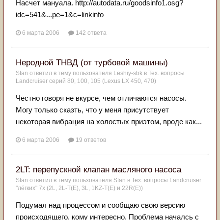
Насчет мануала. http://autodata.ru/goodsinfo1.osg?
idc=541&...pe=1&c=linkinfo
6 марта 2006
142 ответа
Неродной ТНВД (от турбовой машины)
Stan
ответил в тему пользователя
Leshiy-sbk
в
Тех. вопросы
Landcruiser серий 80, 100, 105 (Lexus LX 450, 470)
Честно говоря не вкурсе, чем отличаются насосы.
Могу только сказть, что у меня присутствует
некоторая вибрация на холостых приэтом, вроде как...
6 марта 2006
19 ответов
2LT: перепускной клапан масляного насоса
Stan
ответил в тему пользователя
Stan
в
Тех. вопросы Landcruiser
"лёгких" 7x (2L, 2L-T(Е), 3L, 1KZ-T(E) и 22R(Е))
Подумал над процессом и сообщаю свою версию
происходящего, кому интересно. Проблема началсь с