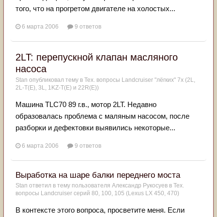
того, что на прогретом двигателе на холостых...
6 марта 2006
9 ответов
2LT: перепускной клапан масляного
насоса
Stan
опубликовал тему в
Тех. вопросы Landcruiser "лёгких" 7x (2L,
2L-T(Е), 3L, 1KZ-T(E) и 22R(Е))
Машина TLC70 89 г.в., мотор 2LT. Недавно
образовалась проблема с маляным насосом, после
разборки и дефектовки выявились некоторые...
6 марта 2006
9 ответов
Выработка на шаре балки переднего моста
Stan
ответил в тему пользователя
Александр Рукосуев
в
Тех.
вопросы Landcruiser серий 80, 100, 105 (Lexus LX 450, 470)
В контексте этого вопроса, просветите меня. Если