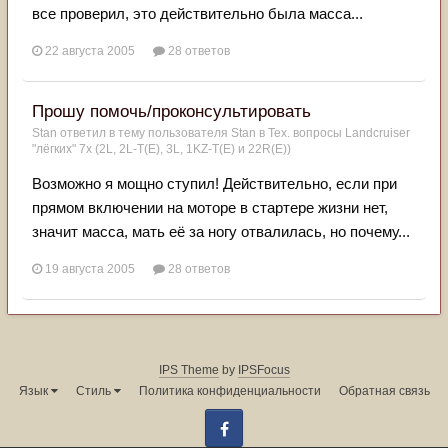
все проверил, это действительно была масса...
22 августа 2005
28 ответов
Прошу помочь/проконсультировать
Stan
ответил в тему пользователя
Stan
в
Тех. вопросы Landcruiser
"лёгких" 7x (2L, 2L-T(Е), 3L, 1KZ-T(E) и 22R(Е))
Возможно я мощно ступил! Действительно, если при
прямом включении на моторе в стартере жизни нет,
значит масса, мать её за ногу отвалилась, но почему...
19 августа 2005
28 ответов
IPS Theme
by
IPSFocus
Язык
Стиль
Политика конфиденциальности
Обратная связь
Facebook