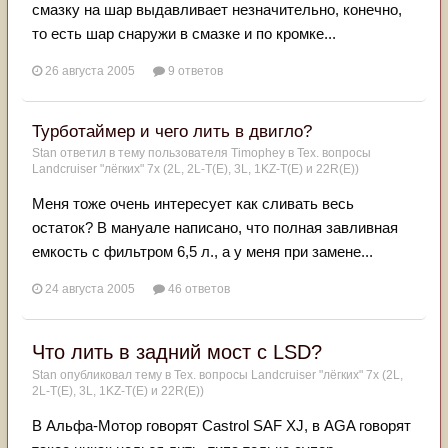
смазку на шар выдавливает незначительно, конечно,
то есть шар снаружи в смазке и по кромке...
26 августа 2005
9 ответов
Турботаймер и чего лить в двигло?
Stan
ответил в тему пользователя
Timophey
в
Тех. вопросы
Landcruiser "лёгких" 7x (2L, 2L-T(Е), 3L, 1KZ-T(E) и 22R(Е))
Меня тоже очень интересует как сливать весь
остаток? В мануале написано, что полная завливная
емкость с фильтром 6,5 л., а у меня при замене...
24 августа 2005
46 ответов
Что лить в задний мост с LSD?
Stan
опубликовал тему в
Тех. вопросы Landcruiser "лёгких" 7x (2L,
2L-T(Е), 3L, 1KZ-T(E) и 22R(Е))
В Альфа-Мотор говорят Castrol SAF XJ, в AGA говорят