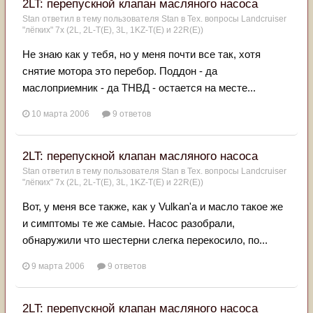
2LT: перепускной клапан масляного насоса
Stan
ответил в тему пользователя
Stan
в
Тех. вопросы Landcruiser
"лёгких" 7x (2L, 2L-T(Е), 3L, 1KZ-T(E) и 22R(Е))
Не знаю как у тебя, но у меня почти все так, хотя
снятие мотора это перебор. Поддон - да
маслоприемник - да ТНВД - остается на месте...
10 марта 2006
9 ответов
2LT: перепускной клапан масляного насоса
Stan
ответил в тему пользователя
Stan
в
Тех. вопросы Landcruiser
"лёгких" 7x (2L, 2L-T(Е), 3L, 1KZ-T(E) и 22R(Е))
Вот, у меня все также, как у Vulkan'a и масло такое же
и симптомы те же самые. Насос разобрали,
обнаружили что шестерни слегка перекосило, по...
9 марта 2006
9 ответов
2LT: перепускной клапан масляного насоса