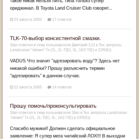
такое никак нельзя лить, типа только супер
ориджинал. В Toyota Land Cruiser Club говорят...
23 августа 2005
17 ответов
TLK-70-выбор консистентной смазки.
Stan
ответил в тему пользователя
Дмитрий-123
в
Тех. вопросы
Landcruiser "лёгких" 7x (2L, 2L-T(Е), 3L, 1KZ-T(E) и 22R(Е))
VADUS Что значит "адгезировать воду"? Здесь нет
никакой ошибки? Прошу разъяснить термин
"адгезировать" в данном случае.
22 августа 2005
14 ответов
Прошу помочь/проконсультировать
Stan
ответил в тему пользователя
Stan
в
Тех. вопросы Landcruiser
"лёгких" 7x (2L, 2L-T(Е), 3L, 1KZ-T(E) и 22R(Е))
Спасибо мужики!! Должен сделать официальное
заявление: Я супер мега чилийский ЛОХ!!! В выходни