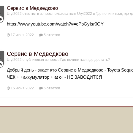
Сервис в Медведково
Uryi2022
ответил в вопрос пользователя
Uryi2022
в
Где починиться, где д
https://www.youtube.com/watch?v=ePbGyIsr0OY
17 июня 2022
5 ответов
Сервис в Медведково
Uryi2022
опубликовал вопрос в
Где починиться, где достать?
Добрый день - знает кто Сервис в Медведково - Toyota Sequoi
ЧЕК + +аккумулятор + at oil - НЕ ЗАВОДИТСЯ
15 июня 2022
5 ответов