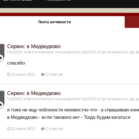
Лента активности
Сервис в Медведково
Uryi2022
ответил в вопрос пользователя
Uryi2022
в
Где починиться, где д
спасибо
22 июня 2022
5 ответов
Сервис в Медведково
Uryi2022
ответил в вопрос пользователя
Uryi2022
в
Где починиться, где д
я тоже не ищу поблизости неизвестно что - а спрашиваю к
в Медведково - если такового нет - Тогда будем кататься
22 июня 2022
5 ответов