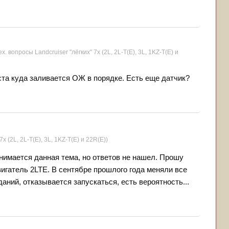
ех. вопросы Landcruiser "лёгких" 7x (2L, 2L-T(Е), 3L, 1KZ-T(E) и
ста куда заливается ОЖ в порядке. Есть еще датчик?
7x (2L, 2L-T(Е), 3L, 1KZ-T(E) и 22R(Е))
нимается данная тема, но ответов не нашел. Прошу
вигатель 2LTE. В сентябре прошлого года меняли все
аний, отказывается запускаться, есть вероятность...