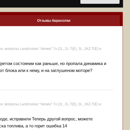
Отзывы барахолки
ех. вопросы Landcruiser "лёгких" 7x (2L, 2L-T(Е), 3L, 1KZ-T(E) и
гретом состоянии как раньше, но пропала динамика и
от блока или к нему, и на заглушеном моторе?
ех. вопросы Landcruiser "лёгких" 7x (2L, 2L-T(Е), 3L, 1KZ-T(E) и
оде, исправили Теперь другой вопрос, можете
ка топлива, а то горит ошибка 14