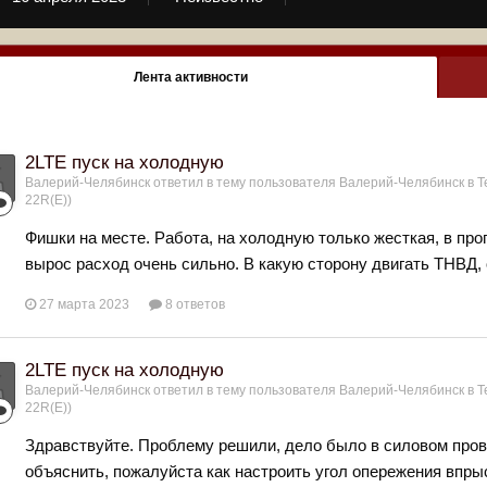
Лента активности
2LTE пуск на холодную
Валерий-Челябинск
ответил в тему пользователя
Валерий-Челябинск
в
Т
22R(Е))
Фишки на месте. Работа, на холодную только жесткая, в про
вырос расход очень сильно. В какую сторону двигать ТНВД, 
27 марта 2023
8 ответов
2LTE пуск на холодную
Валерий-Челябинск
ответил в тему пользователя
Валерий-Челябинск
в
Т
22R(Е))
Здравствуйте. Проблему решили, дело было в силовом пров
объяснить, пожалуйста как настроить угол опережения впрыс