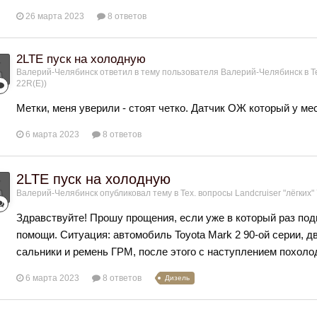
26 марта 2023
8 ответов
2LTE пуск на холодную
Валерий-Челябинск
ответил в тему пользователя
Валерий-Челябинск
в
Т
22R(Е))
Метки, меня уверили - стоят четко. Датчик ОЖ который у ме
6 марта 2023
8 ответов
2LTE пуск на холодную
Валерий-Челябинск
опубликовал тему в
Тех. вопросы Landcruiser "лёгких" 
Здравствуйте! Прошу прощения, если уже в который раз под
помощи. Ситуация: автомобиль Toyota Mark 2 90-ой серии, д
сальники и ремень ГРМ, после этого с наступлением похолод
6 марта 2023
8 ответов
Дизель