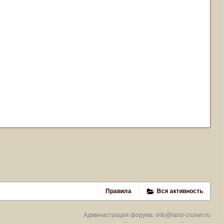
Правила
Вся активность
Администрация форума:
info@land-cruiser.ru