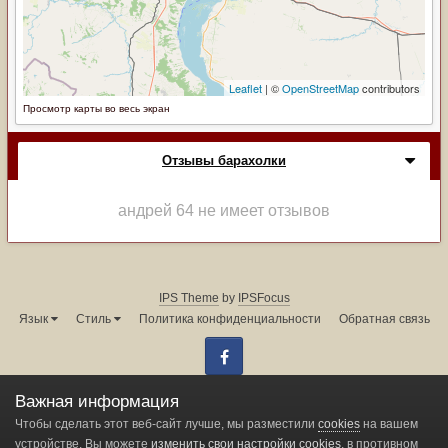
Просмотр карты во весь экран
Отзывы барахолки
андрей 64 не имеет отзывов
IPS Theme
by
IPSFocus
Язык
Стиль
Политика конфиденциальности
Обратная связь
Facebook
Администрация форума:
info@land-cruiser.ru
Важная информация
Powered by Invision Community
Чтобы сделать этот веб-сайт лучше, мы разместили
cookies
на вашем
устройстве. Вы можете
изменить свои настройки cookies
, в противном