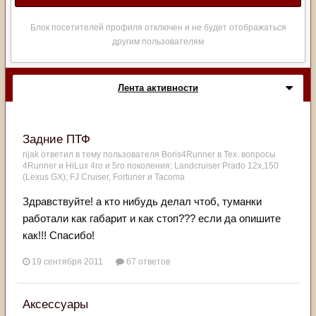
Блок посетителей профиля отключен и не будет отображаться
другим пользователям
Лента активности
Задние ПТФ
rijak
ответил в тему пользователя
Boris4Runner
в
Тех. вопросы
4Runner и HiLux 4го и 5го поколения; Landсruiser Prado 12x,150
(Lexus GX); FJ Cruiser, Fortuner и Tacoma
Здравствуйте! а кто нибудь делал чтоб, туманки
работали как габарит и как стоп??? если да опишите
как!!! Спасибо!
19 сентября 2011
67 ответов
Аксессуары