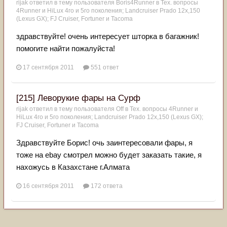
rijak
ответил в тему пользователя
Boris4Runner
в
Тех. вопросы
4Runner и HiLux 4го и 5го поколения; Landсruiser Prado 12x,150
(Lexus GX); FJ Cruiser, Fortuner и Tacoma
здравствуйте! очень интересует шторка в багажник!
помогите найти пожалуйста!
17 сентября 2011
551 ответ
[215] Леворукие фары на Сурф
rijak
ответил в тему пользователя
Off
в
Тех. вопросы 4Runner и
HiLux 4го и 5го поколения; Landсruiser Prado 12x,150 (Lexus GX);
FJ Cruiser, Fortuner и Tacoma
Здравствуйте Борис! очь заинтересовали фары, я
тоже на ebay смотрел можно будет заказать такие, я
нахожусь в Казахстане г.Алмата
16 сентября 2011
172 ответа